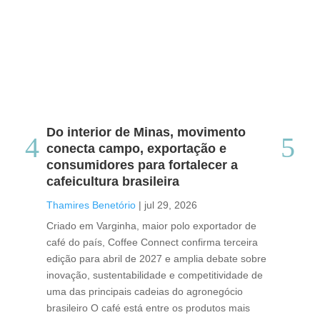
Do interior de Minas, movimento
Ca
conecta campo, exportação e
me
consumidores para fortalecer a
no
cafeicultura brasileira
Tha
Thamires Benetório
|
jul 29, 2026
Doc
Criado em Varginha, maior polo exportador de
Chi
café do país, Coffee Connect confirma terceira
per
edição para abril de 2027 e amplia debate sobre
pod
inovação, sustentabilidade e competitividade de
int
uma das principais cadeias do agronegócio
con
brasileiro O café está entre os produtos mais
exp