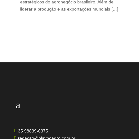
estratégicos do agronegócio brasileiro. Além de
des
liderar a produção e as exportações mundiais […]
pro
35 98839-6375

redacao@playnoagro.com.br
