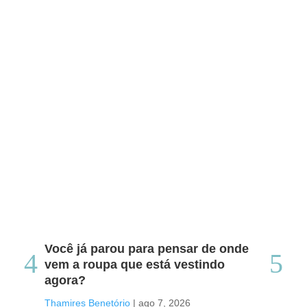
Você já parou para pensar de onde
Do
vem a roupa que está vestindo
co
agora?
co
caf
Thamires Benetório
|
ago 7, 2026