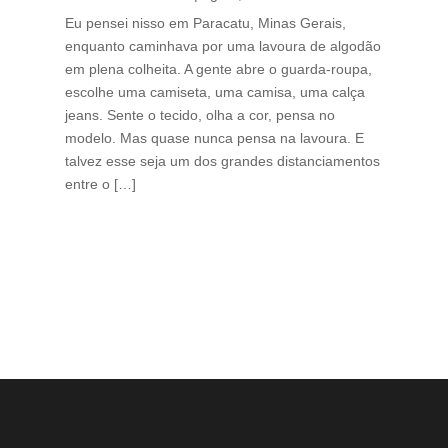
Tha
Eu pensei nisso em Paracatu, Minas Gerais,
enquanto caminhava por uma lavoura de algodão
Cri
em plena colheita. A gente abre o guarda-roupa,
caf
escolhe uma camiseta, uma camisa, uma calça
edi
jeans. Sente o tecido, olha a cor, pensa no
ino
modelo. Mas quase nunca pensa na lavoura. E
uma
talvez esse seja um dos grandes distanciamentos
bra
entre o […]
est
lid