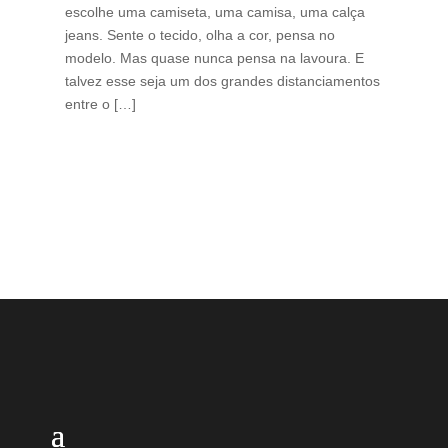
escolhe uma camiseta, uma camisa, uma calça
edi
jeans. Sente o tecido, olha a cor, pensa no
ino
modelo. Mas quase nunca pensa na lavoura. E
uma
talvez esse seja um dos grandes distanciamentos
bra
entre o […]
est
lid