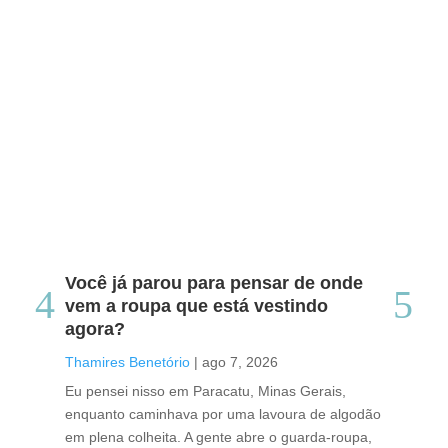
Você já parou para pensar de onde
Do
vem a roupa que está vestindo
co
agora?
co
caf
Thamires Benetório
|
ago 7, 2026
Tha
Eu pensei nisso em Paracatu, Minas Gerais,
enquanto caminhava por uma lavoura de algodão
Cri
em plena colheita. A gente abre o guarda-roupa,
caf