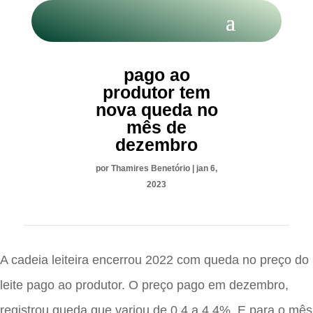
LEITE: Preço
pago ao
produtor tem
nova queda no
mês de
dezembro
por
Thamires Benetório
|
jan 6,
2023
A cadeia leiteira encerrou 2022 com queda no preço do
leite pago ao produtor. O preço pago em dezembro,
registrou queda que variou de 0,4 a 4,4%. E para o mês