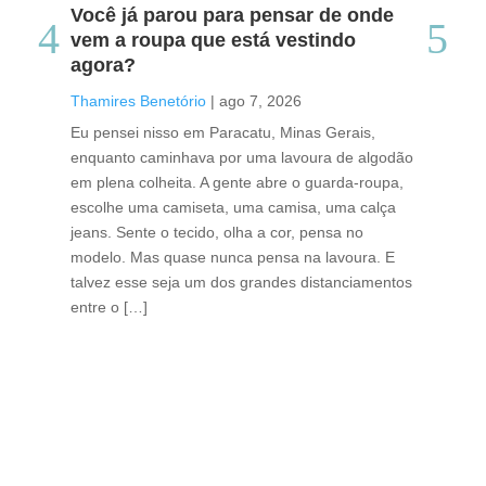
Você já parou para pensar de onde
Do
vem a roupa que está vestindo
co
agora?
co
caf
Thamires Benetório
|
ago 7, 2026
Tha
Eu pensei nisso em Paracatu, Minas Gerais,
enquanto caminhava por uma lavoura de algodão
Cri
em plena colheita. A gente abre o guarda-roupa,
caf
escolhe uma camiseta, uma camisa, uma calça
edi
jeans. Sente o tecido, olha a cor, pensa no
ino
modelo. Mas quase nunca pensa na lavoura. E
uma
talvez esse seja um dos grandes distanciamentos
bra
entre o […]
est
lid