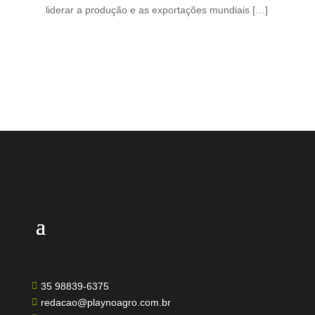
liderar a produção e as exportações mundiais […]
pro
35 98839-6375

redacao@playnoagro.com.br
