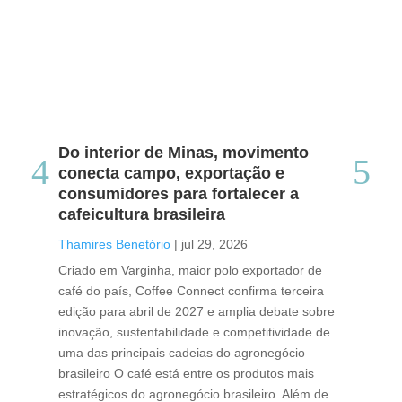
Do interior de Minas, movimento
Ca
conecta campo, exportação e
me
consumidores para fortalecer a
no
cafeicultura brasileira
Tha
Thamires Benetório
|
jul 29, 2026
Doc
Criado em Varginha, maior polo exportador de
Chi
café do país, Coffee Connect confirma terceira
per
edição para abril de 2027 e amplia debate sobre
pod
inovação, sustentabilidade e competitividade de
int
uma das principais cadeias do agronegócio
con
brasileiro O café está entre os produtos mais
exp
estratégicos do agronegócio brasileiro. Além de
des