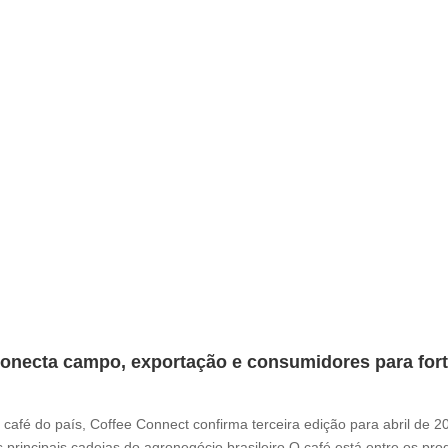
onecta campo, exportação e consumidores para fortal
café do país, Coffee Connect confirma terceira edição para abril de 
 principais cadeias do agronegócio brasileiro O café está entre os pr