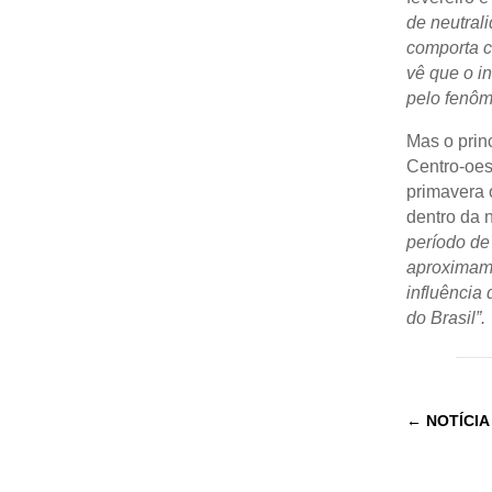
de neutral
comporta c
vê que o i
pelo fenôm
Mas o prin
Centro-oest
primavera 
dentro da 
período de 
aproximam 
influência
do Brasil”.
←
NOTÍCIA