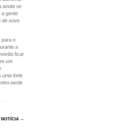
a ainda se
 a gente
o de novo
 para o
durante a
verão ficar
bre um
e
 uma forte
ntro-oeste
 NOTÍCIA
→