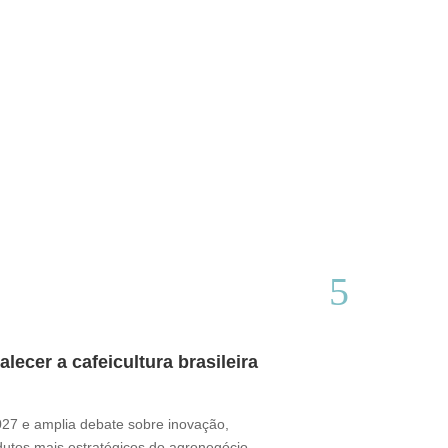
ecer a cafeicultura brasileira
Café brasile
Thamires Benetór
2027 e amplia debate sobre inovação,
Documentário perc
odutos mais estratégicos do agronegócio
sua presença no m