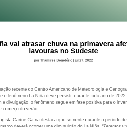
ña vai atrasar chuva na primavera af
lavouras no Sudeste
por
Thamires Benetório
|
jul 27, 2022
ação recente do Centro Americano de Meteorologia e Cenograf
e o fenômeno La Niña deve persistir durante todo ano de 2022.
 a divulgação, o fenômeno segue em fase positiva para o inver
e começo do verão.
ogista Carine Gama destaca que somente durante o período de 
e março deverá ocorrer uma diminuição do La Niña.
“Teremos u