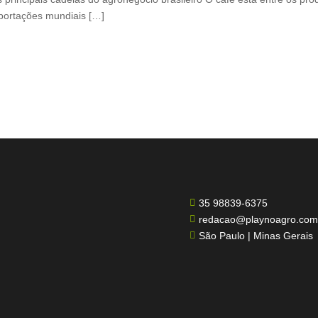
xportações mundiais […]
35 98839-6375

redacao@playnoagro.com

São Paulo | Minas Gerais
