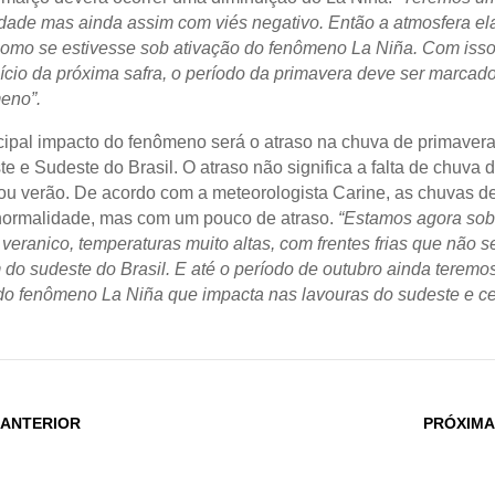
idade mas ainda assim com viés negativo. Então a atmosfera el
omo se estivesse sob ativação do fenômeno La Niña. Com isso
nício da próxima safra, o período da primavera deve ser marcad
eno”.
cipal impacto do fenômeno será o atraso na chuva de primavera
e e Sudeste do Brasil. O atraso não significa a falta de chuva 
ou verão. De acordo com a meteorologista Carine, as chuvas de
normalidade, mas com um pouco de atraso.
“Estamos agora so
veranico, temperaturas muito altas, com frentes frias que não s
do sudeste do Brasil. E até o período de outubro ainda teremos
 do fenômeno La Niña que impacta nas lavouras do sudeste e ce
 ANTERIOR
PRÓXIMA