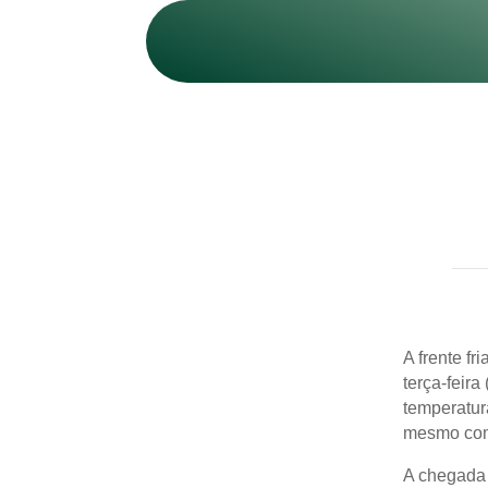
A frente fr
terça-feir
temperatur
mesmo com 
A chegada 