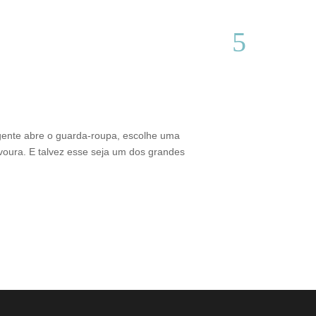
Do interior d
Thamires Benetór
gente abre o guarda-roupa, escolhe uma
Criado em Varginh
voura. E talvez esse seja um dos grandes
sustentabilidade 
brasileiro. Além 