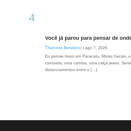
Você já parou para pensar de ond
Thamires Benetório
|
ago 7, 2026
Eu pensei nisso em Paracatu, Minas Gerais, 
camiseta, uma camisa, uma calça jeans. Sente
distanciamentos entre o […]