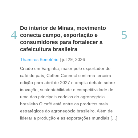
Do interior de Minas, movimento
Ca
conecta campo, exportação e
me
consumidores para fortalecer a
no
cafeicultura brasileira
Tha
Thamires Benetório
|
jul 29, 2026
Doc
Criado em Varginha, maior polo exportador de
Chi
café do país, Coffee Connect confirma terceira
per
edição para abril de 2027 e amplia debate sobre
pod
inovação, sustentabilidade e competitividade de
int
uma das principais cadeias do agronegócio
con
brasileiro O café está entre os produtos mais
exp
estratégicos do agronegócio brasileiro. Além de
des
liderar a produção e as exportações mundiais […]
pro