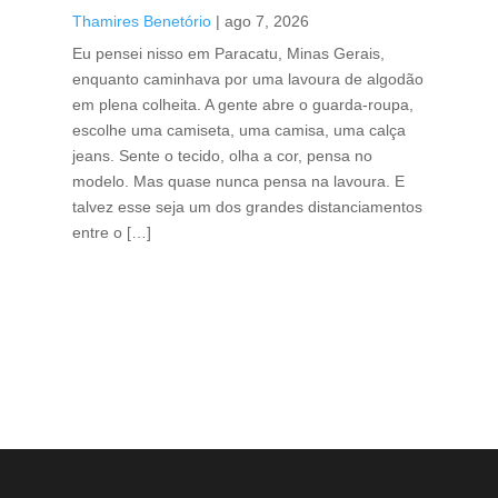
caf
Thamires Benetório
|
ago 7, 2026
Tha
Eu pensei nisso em Paracatu, Minas Gerais,
enquanto caminhava por uma lavoura de algodão
Cri
em plena colheita. A gente abre o guarda-roupa,
caf
escolhe uma camiseta, uma camisa, uma calça
edi
jeans. Sente o tecido, olha a cor, pensa no
ino
modelo. Mas quase nunca pensa na lavoura. E
uma
talvez esse seja um dos grandes distanciamentos
bra
entre o […]
est
lid