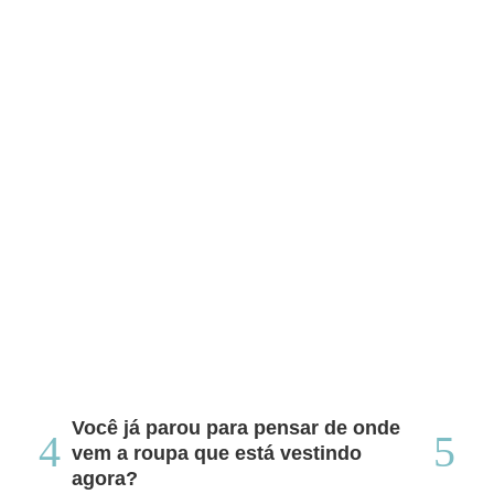
Você já parou para pensar de onde
Do
vem a roupa que está vestindo
co
agora?
co