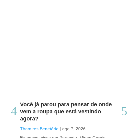
Você já parou para pensar de onde
Do
vem a roupa que está vestindo
co
agora?
co
caf
Thamires Benetório
|
ago 7, 2026
Tha
Eu pensei nisso em Paracatu, Minas Gerais,