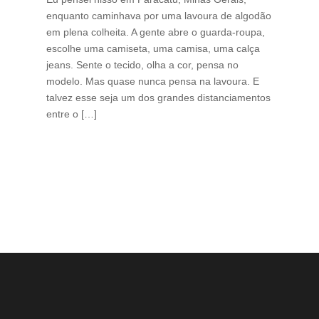
enquanto caminhava por uma lavoura de algodão
Cri
em plena colheita. A gente abre o guarda-roupa,
caf
escolhe uma camiseta, uma camisa, uma calça
edi
jeans. Sente o tecido, olha a cor, pensa no
ino
modelo. Mas quase nunca pensa na lavoura. E
uma
talvez esse seja um dos grandes distanciamentos
bra
entre o […]
est
lid