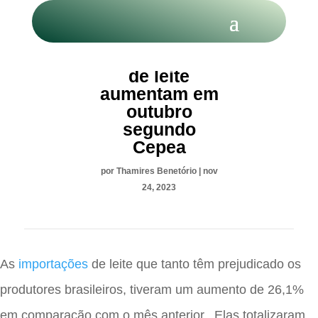
Importações
de leite
aumentam em
outubro
segundo
Cepea
por
Thamires Benetório
|
nov
24, 2023
As
importações
de leite que tanto têm prejudicado os
produtores brasileiros, tiveram um aumento de 26,1%
em comparação com o mês anterior. Elas totalizaram