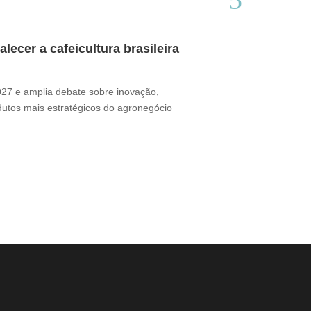
ecer a cafeicultura brasileira
Café brasile
Thamires Benetór
2027 e amplia debate sobre inovação,
Documentário perc
odutos mais estratégicos do agronegócio
sua presença no m
desafio ganha for