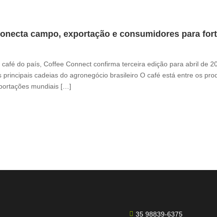
onecta campo, exportação e consumidores para fortal
café do país, Coffee Connect confirma terceira edição para abril de 
 principais cadeias do agronegócio brasileiro O café está entre os pr
xportações mundiais […]
35 98839-6375
