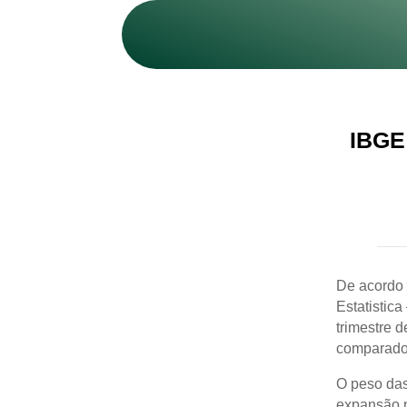
IBGE 
De acordo c
Estatistic
trimestre 
comparado 
O peso das
expansão n