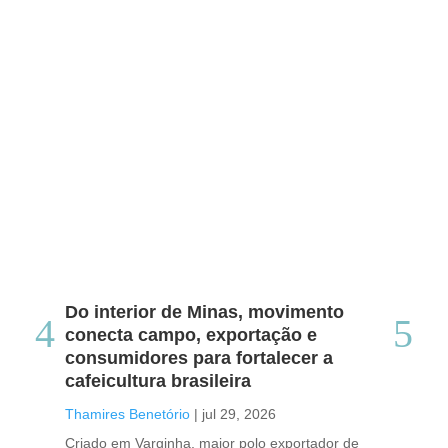
Do interior de Minas, movimento
Ca
conecta campo, exportação e
me
consumidores para fortalecer a
no
cafeicultura brasileira
Tha
Thamires Benetório
|
jul 29, 2026
Doc
Criado em Varginha, maior polo exportador de
Chi