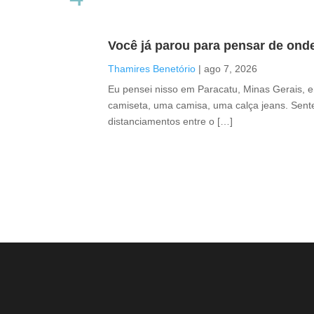
Você já parou para pensar de ond
Thamires Benetório
|
ago 7, 2026
Eu pensei nisso em Paracatu, Minas Gerais, 
camiseta, uma camisa, uma calça jeans. Sente
distanciamentos entre o […]