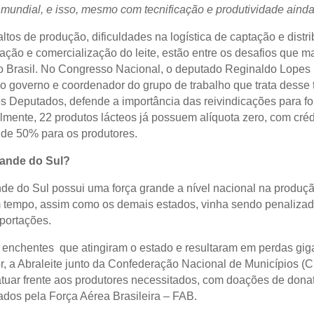
 mundial, e isso, mesmo com tecnificação e produtividade ainda
ltos de produção, dificuldades na logística de captação e distri
ização e comercialização do leite, estão entre os desafios que 
o Brasil. No Congresso Nacional, o deputado Reginaldo Lopes
 do governo e coordenador do grupo de trabalho que trata desse
 Deputados, defende a importância das reivindicações para for
almente, 22 produtos lácteos já possuem alíquota zero, com créd
de 50% para os produtores.
rande do Sul?
de do Sul possui uma força grande a nível nacional na produção
 tempo, assim como os demais estados, vinha sendo penaliza
mportações.
 enchentes que atingiram o estado e resultaram em perdas gig
or, a Abraleite junto da Confederação Nacional de Municípios (
atuar frente aos produtores necessitados, com doações de donat
ados pela Força Aérea Brasileira – FAB.