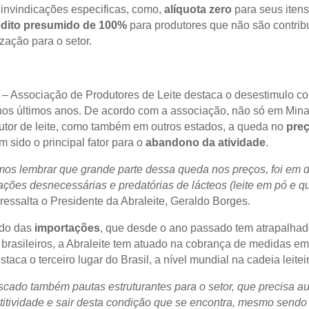
invindicações especificas, como,
alíquota zero
para seus itens
dito presumido de 100%
para produtores que não são contribu
zação para o setor.
e – Associação de Produtores de Leite destaca o desestimulo c
nos últimos anos. De acordo com a associação, não só em Mina
utor de leite, como também em outros estados, a queda no
pre
m sido o principal fator para o
abandono da atividade
.
mos lembrar que grande parte dessa queda nos preços, foi em 
ações desnecessárias e predatórias de lácteos (leite em pó e qu
ressalta o Presidente da Abraleite, Geraldo Borges.
ndo das
importações
, que desde o ano passado tem atrapalhad
 brasileiros, a Abraleite tem atuado na cobrança de medidas em
taca o terceiro lugar do Brasil, a nível mundial na cadeia leiteir
cado também pautas estruturantes para o setor, que precisa a
itividade e sair desta condição que se encontra, mesmo sendo