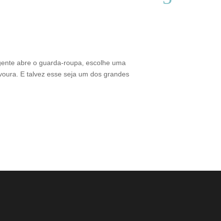
Do interior d
Thamires Benetór
gente abre o guarda-roupa, escolhe uma
Criado em Varginh
voura. E talvez esse seja um dos grandes
sustentabilidade 
brasileiro. Além 