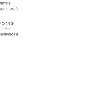
nimais
odutores já
o triste.
 com as
ipamentos e