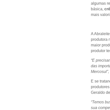
algumas re
básica,
cré
mais valori
A Abraleit
produtora 
maior prod
produtor te
“E precisa
das import
Mercosul”,
E se trata
produtores
Geraldo des
“Temos bus
sua compet