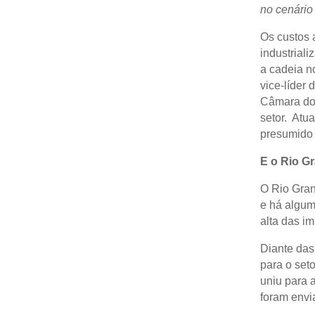
no cenário
Os custos a
industrial
a cadeia n
vice-líder
Câmara dos
setor. Atu
presumido 
E o Rio G
O Rio Gran
e há algum
alta das i
Diante das
para o set
uniu para 
foram envi