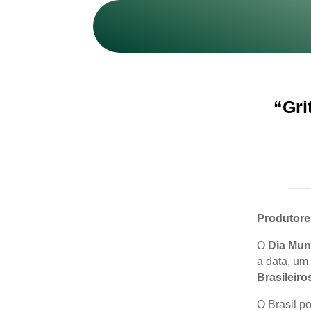
“Gri
Produtore
O
Dia Mund
a data, um 
Brasileiro
O Brasil p