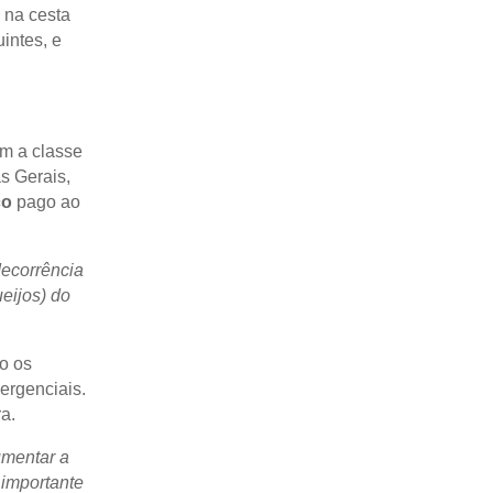
 na cesta
intes, e
om a classe
s Gerais,
ço
pago ao
decorrência
eijos) do
o os
ergenciais.
a.
umentar a
 importante