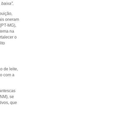
 baixa”.
buição,
mais oneram
 (PT-MG),
 tema na
talecer o
ito
 de leite,
do com a
antescas
CNM), se
ivos, que