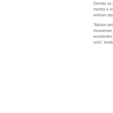
Devido as 
mortos e es
vinham aba
“Muitos ter
Houveram p
enchentes,
solo”,
lembr