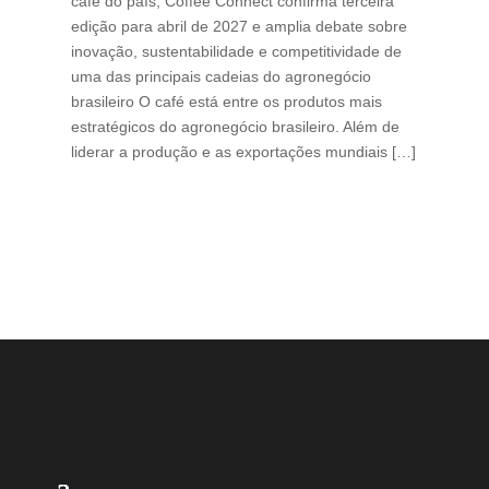
café do país, Coffee Connect confirma terceira
per
edição para abril de 2027 e amplia debate sobre
pod
inovação, sustentabilidade e competitividade de
int
uma das principais cadeias do agronegócio
con
brasileiro O café está entre os produtos mais
exp
estratégicos do agronegócio brasileiro. Além de
des
liderar a produção e as exportações mundiais […]
pro