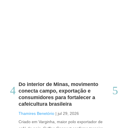
Do interior de Minas, movimento
Ca
conecta campo, exportação e
me
consumidores para fortalecer a
no
cafeicultura brasileira
Tha
Thamires Benetório
|
jul 29, 2026
Doc
Criado em Varginha, maior polo exportador de
Chi