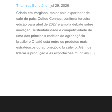
Thamires Benetório
|
jul 29, 2026
Doc
Criado em Varginha, maior polo exportador de
Chi
café do país, Coffee Connect confirma terceira
per
edição para abril de 2027 e amplia debate sobre
pod
inovação, sustentabilidade e competitividade de
int
uma das principais cadeias do agronegócio
con
brasileiro O café está entre os produtos mais
exp
estratégicos do agronegócio brasileiro. Além de
des
liderar a produção e as exportações mundiais […]
pro