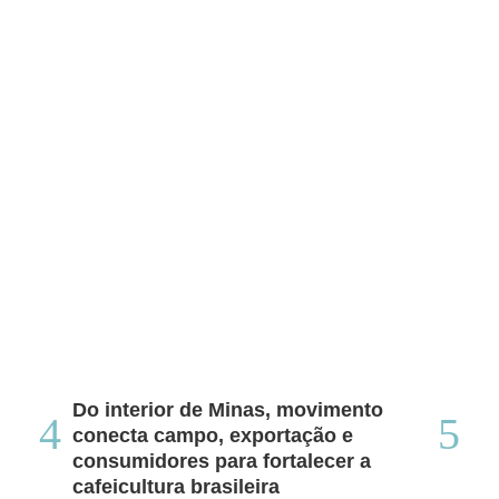
Do interior de Minas, movimento
Ca
conecta campo, exportação e
me
consumidores para fortalecer a
no
cafeicultura brasileira
Tha