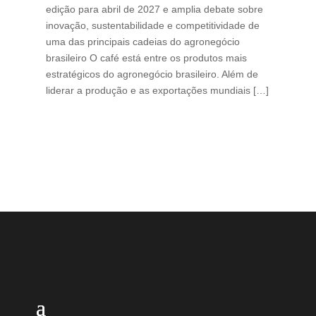
edição para abril de 2027 e amplia debate sobre
pod
inovação, sustentabilidade e competitividade de
int
uma das principais cadeias do agronegócio
con
brasileiro O café está entre os produtos mais
exp
estratégicos do agronegócio brasileiro. Além de
des
liderar a produção e as exportações mundiais […]
pro