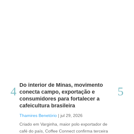
Do interior de Minas, movimento
Ca
conecta campo, exportação e
me
consumidores para fortalecer a
no
cafeicultura brasileira
Tha
Thamires Benetório
|
jul 29, 2026
Doc
Criado em Varginha, maior polo exportador de
Chi
café do país, Coffee Connect confirma terceira
per