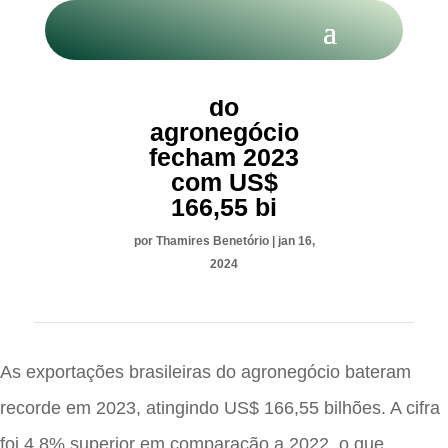
Exportações
do
agronegócio
fecham 2023
com US$
166,55 bi
por
Thamires Benetório
|
jan 16,
2024
As exportações brasileiras do agronegócio bateram
recorde em 2023, atingindo US$ 166,55 bilhões. A cifra
foi 4,8% superior em comparação a 2022, o que