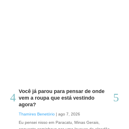
Você já parou para pensar de onde
Do
vem a roupa que está vestindo
co
agora?
co
caf
Thamires Benetório
|
ago 7, 2026
Tha
Eu pensei nisso em Paracatu, Minas Gerais,
enquanto caminhava por uma lavoura de algodão
Cri