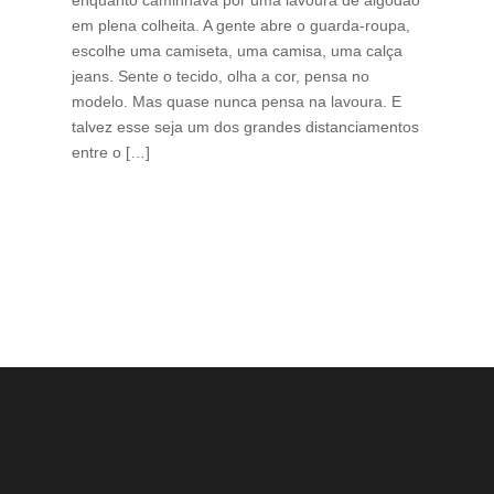
em plena colheita. A gente abre o guarda-roupa,
caf
escolhe uma camiseta, uma camisa, uma calça
edi
jeans. Sente o tecido, olha a cor, pensa no
ino
modelo. Mas quase nunca pensa na lavoura. E
uma
talvez esse seja um dos grandes distanciamentos
bra
entre o […]
est
lid