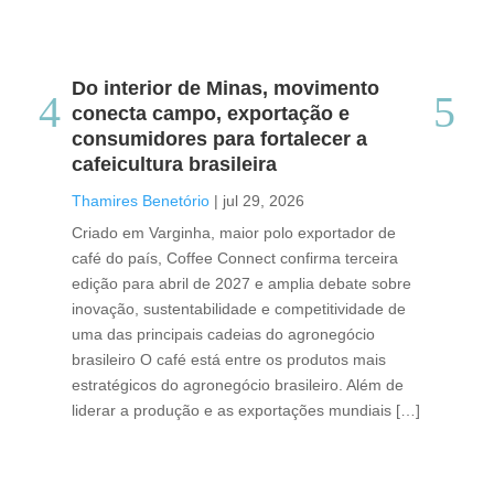
Do interior de Minas, movimento
Ca
conecta campo, exportação e
me
consumidores para fortalecer a
no
cafeicultura brasileira
Tha
Thamires Benetório
|
jul 29, 2026
Doc
Criado em Varginha, maior polo exportador de
Chi
café do país, Coffee Connect confirma terceira
per
edição para abril de 2027 e amplia debate sobre
pod
inovação, sustentabilidade e competitividade de
int
uma das principais cadeias do agronegócio
con
brasileiro O café está entre os produtos mais
exp
estratégicos do agronegócio brasileiro. Além de
des
liderar a produção e as exportações mundiais […]
pro