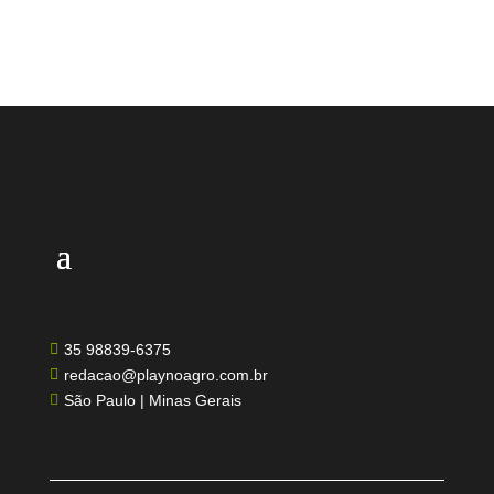
35 98839-6375

redacao@playnoagro.com.br

São Paulo | Minas Gerais
