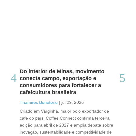
Do interior de Minas, movimento
Ca
conecta campo, exportação e
me
consumidores para fortalecer a
no
cafeicultura brasileira
Tha
Thamires Benetório
|
jul 29, 2026
Doc
Criado em Varginha, maior polo exportador de
Chi
café do país, Coffee Connect confirma terceira
per
edição para abril de 2027 e amplia debate sobre
pod
inovação, sustentabilidade e competitividade de
int