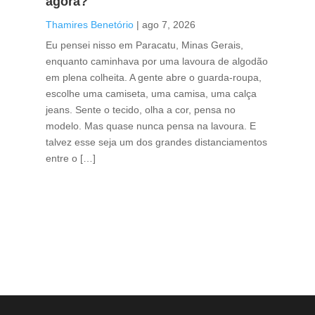
agora?
co
caf
Thamires Benetório
|
ago 7, 2026
Tha
Eu pensei nisso em Paracatu, Minas Gerais,
enquanto caminhava por uma lavoura de algodão
Cri
em plena colheita. A gente abre o guarda-roupa,
caf
escolhe uma camiseta, uma camisa, uma calça
edi
jeans. Sente o tecido, olha a cor, pensa no
ino
modelo. Mas quase nunca pensa na lavoura. E
uma
talvez esse seja um dos grandes distanciamentos
bra
entre o […]
est
lid