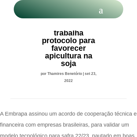
Embrapa
trabalha
protocolo para
favorecer
apicultura na
soja
por
Thamires Benetório
|
set 23,
2022
A Embrapa assinou um acordo de cooperação técnica e
financeira com empresas brasileiras, para validar um
modelo tecnológico para safra 22/23, pautado em boas