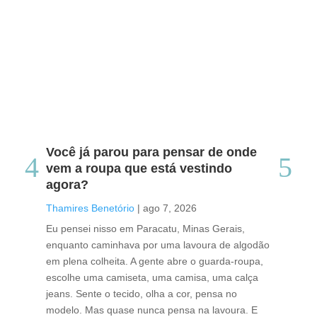
Você já parou para pensar de onde
Do
vem a roupa que está vestindo
co
agora?
co
caf
Thamires Benetório
|
ago 7, 2026
Tha
Eu pensei nisso em Paracatu, Minas Gerais,
enquanto caminhava por uma lavoura de algodão
Cri
em plena colheita. A gente abre o guarda-roupa,
caf
escolhe uma camiseta, uma camisa, uma calça
edi
jeans. Sente o tecido, olha a cor, pensa no
ino
modelo. Mas quase nunca pensa na lavoura. E
uma