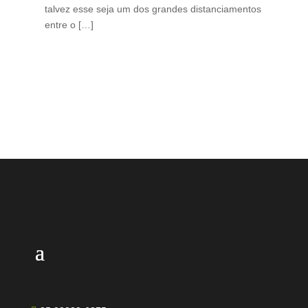
talvez esse seja um dos grandes distanciamentos
bra
entre o […]
est
lid