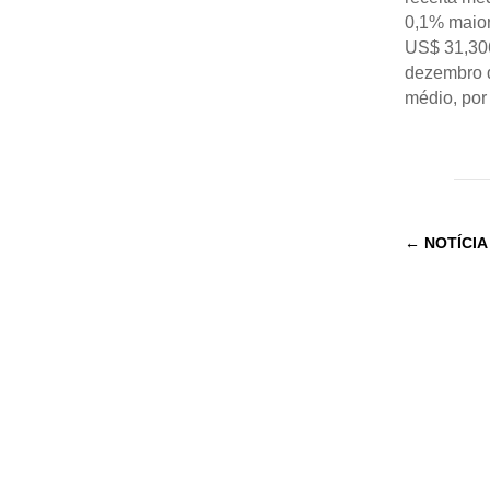
0,1% maior
US$ 31,306
dezembro d
médio, por
←
NOTÍCIA