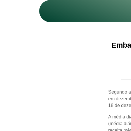
Embar
Segundo a 
em dezembr
18 de dez
A média di
(média diá
receita mé