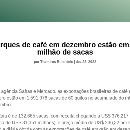
ques de café em dezembro estão em
milhão de sacas
por
Thamires Benetório
|
dez 23, 2022
agência Safras e Mercado, as exportações brasileiras de café
o estão em 1.591.978 sacas de 60 quilos no acumulado do mê
embro.
ária é de 132.665 sacas, com receita chegando a US$ 376,217
ria de US$ 31,351 milhões), e preço médio de US$ 236,32 por 
dia diária obtida com as exportações de café em grão em deze