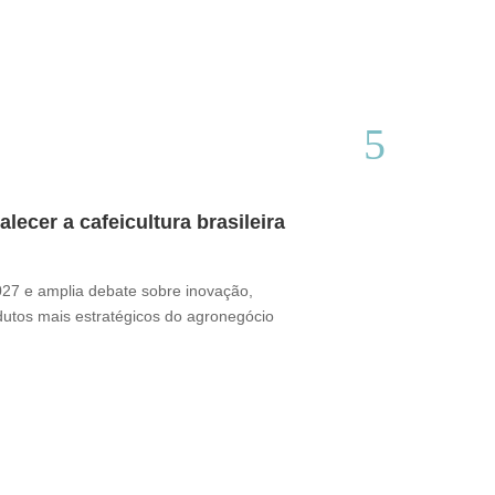
ecer a cafeicultura brasileira
Café brasile
Thamires Benetór
2027 e amplia debate sobre inovação,
Documentário perc
odutos mais estratégicos do agronegócio
sua presença no m
desafio ganha for