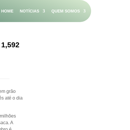
HOME
NOTÍCIAS
QUEM SOMOS
 1,592
 em grão
s até o dia
 milhões
saca. A
mbro é