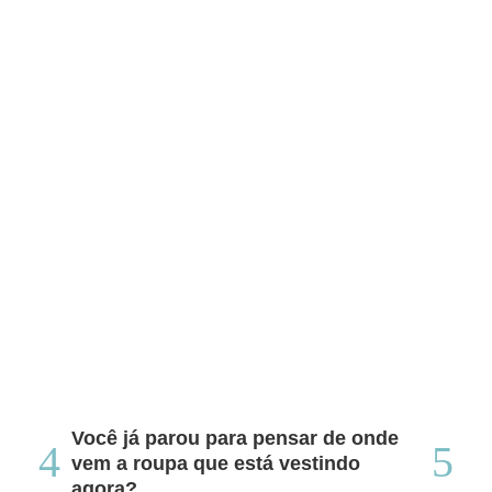
Você já parou para pensar de onde
Do
vem a roupa que está vestindo
co
agora?
co