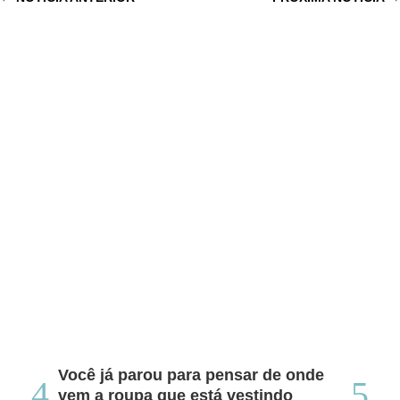
Você já parou para pensar de onde
Do
vem a roupa que está vestindo
co