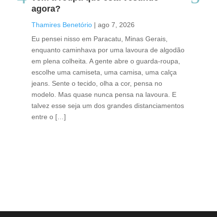
agora?
co
caf
Thamires Benetório
|
ago 7, 2026
Tha
Eu pensei nisso em Paracatu, Minas Gerais,
enquanto caminhava por uma lavoura de algodão
Cri
em plena colheita. A gente abre o guarda-roupa,
caf
escolhe uma camiseta, uma camisa, uma calça
edi
jeans. Sente o tecido, olha a cor, pensa no
ino
modelo. Mas quase nunca pensa na lavoura. E
uma
talvez esse seja um dos grandes distanciamentos
bra
entre o […]
est
lid