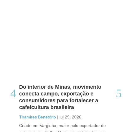
Do interior de Minas, movimento
Ca
conecta campo, exportação e
me
consumidores para fortalecer a
no
cafeicultura brasileira
Tha
Thamires Benetório
|
jul 29, 2026
Doc
Criado em Varginha, maior polo exportador de
Chi