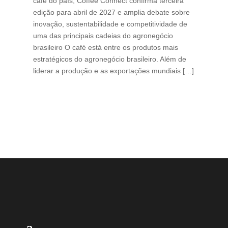
café do país, Coffee Connect confirma terceira
per
edição para abril de 2027 e amplia debate sobre
pod
inovação, sustentabilidade e competitividade de
int
uma das principais cadeias do agronegócio
con
brasileiro O café está entre os produtos mais
exp
estratégicos do agronegócio brasileiro. Além de
des
liderar a produção e as exportações mundiais […]
pro