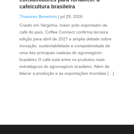
cafeicultura brasileira
Tha
Thamires Benetório
|
jul 29, 2026
Doc
Criado em Varginha, maior polo exportador de
Chi
café do país, Coffee Connect confirma terceira
per
edição para abril de 2027 e amplia debate sobre
pod
inovação, sustentabilidade e competitividade de
int
uma das principais cadeias do agronegócio
con
brasileiro O café está entre os produtos mais
exp
estratégicos do agronegócio brasileiro. Além de
des
liderar a produção e as exportações mundiais […]
pro