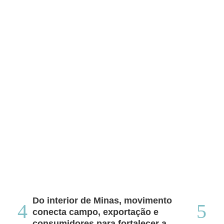
Do interior de Minas, movimento
Ca
conecta campo, exportação e
me
consumidores para fortalecer a
no