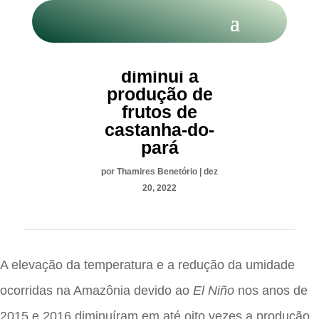
Crise climática
diminui a
produção de
frutos de
castanha-do-
pará
por
Thamires Benetório
|
dez
20, 2022
A elevação da temperatura e a redução da umidade
ocorridas na Amazônia devido ao
El Niño
nos anos de
2015 e 2016 diminuíram em até oito vezes a produção