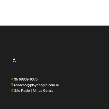
35 98839-6375

redacao@playnoagro.com.br

São Paulo | Minas Gerais
