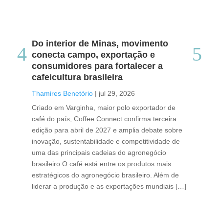
Do interior de Minas, movimento
Ca
conecta campo, exportação e
me
consumidores para fortalecer a
no
cafeicultura brasileira
Tha
Thamires Benetório
|
jul 29, 2026
Doc
Criado em Varginha, maior polo exportador de
Chi
café do país, Coffee Connect confirma terceira
per
edição para abril de 2027 e amplia debate sobre
pod
inovação, sustentabilidade e competitividade de
int
uma das principais cadeias do agronegócio
con
brasileiro O café está entre os produtos mais
exp
estratégicos do agronegócio brasileiro. Além de
des
liderar a produção e as exportações mundiais […]
pro