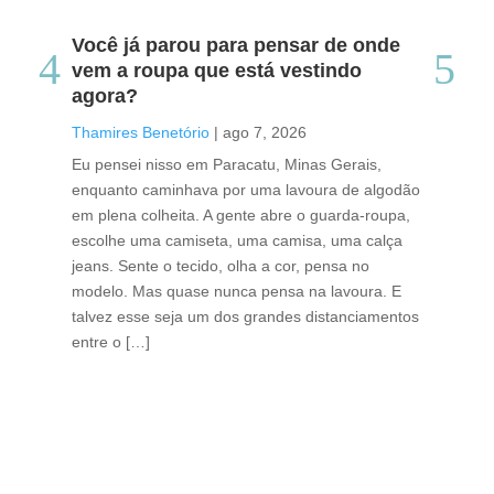
Você já parou para pensar de onde
Do
vem a roupa que está vestindo
co
agora?
co
caf
Thamires Benetório
|
ago 7, 2026
Tha
Eu pensei nisso em Paracatu, Minas Gerais,
enquanto caminhava por uma lavoura de algodão
Cri
em plena colheita. A gente abre o guarda-roupa,
caf
escolhe uma camiseta, uma camisa, uma calça
edi
jeans. Sente o tecido, olha a cor, pensa no
ino
modelo. Mas quase nunca pensa na lavoura. E
uma
talvez esse seja um dos grandes distanciamentos
bra
entre o […]
est
lid