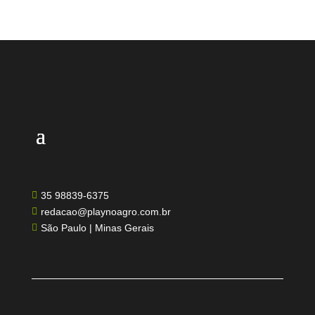
35 98839-6375

redacao@playnoagro.com.br

São Paulo | Minas Gerais
