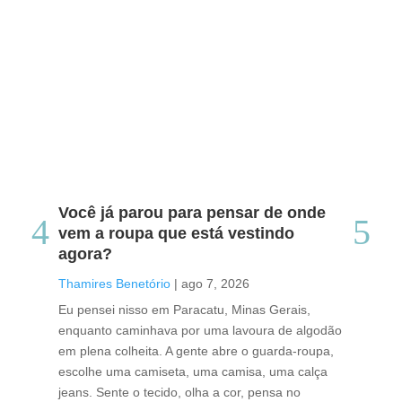
Você já parou para pensar de onde
Do
vem a roupa que está vestindo
co
agora?
co
caf
Thamires Benetório
|
ago 7, 2026
Tha
Eu pensei nisso em Paracatu, Minas Gerais,
enquanto caminhava por uma lavoura de algodão
Cri
em plena colheita. A gente abre o guarda-roupa,
caf
escolhe uma camiseta, uma camisa, uma calça
edi
jeans. Sente o tecido, olha a cor, pensa no
ino