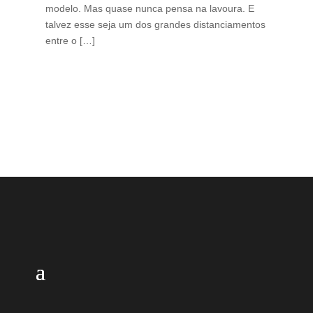
modelo. Mas quase nunca pensa na lavoura. E
uma
talvez esse seja um dos grandes distanciamentos
bra
entre o […]
est
lid