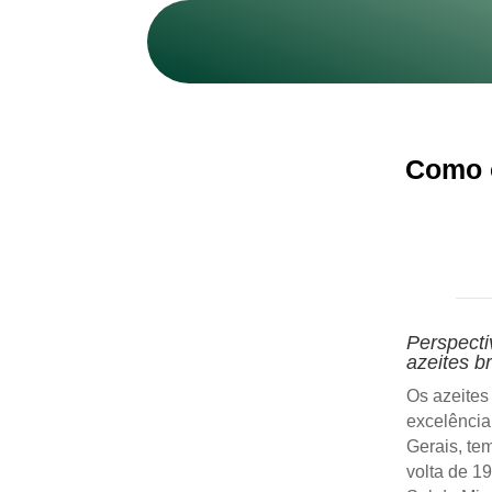
Como o
Perspecti
azeites br
Os azeites
excelência
Gerais, te
volta de 1