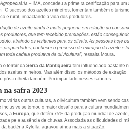
 Agropecuária –
IMA, concedeu a primeira certificação para um 
m. O sucesso dos azeites mineiros, fomentam também o turism
co e rural, impactando a vida dos produtores.
dução de azeite ainda é muito pequena em relação ao consumo
s produtores, que tem recebido premiações, estão conseguind
oduto, atraindo os visitantes para os olivais. As pessoas hoje 
s propriedades, conhecer o processo de extração do azeite e t
em toda cadeia produtiva da olivicultura”,
ressalta Moura.
 o terroir da
Serra da Mantiqueira
tem influenciado bastante 
dos azeites mineiros. Mas além disso, os métodos de extração, 
e pós-colheita também têm impactado nesses sabores.
 na safra 2023
mo várias outras culturas, a olivicultura também vem sendo cas
e inclusive se tornou o maior desafio para a cultura mundialmen
ses, a
Europa
, que detém 75% da produção mundial de azeite,
ctada pela ausência de chuvas. Associada as dificuldades climá
 da bactéria Xylella, agravou ainda mais a situação.