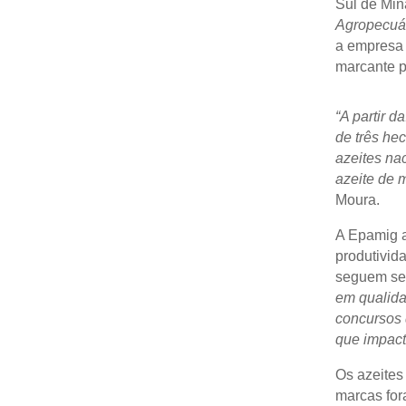
Sul de Min
Agropecuá
a empresa r
marcante p
“A partir 
de três he
azeites na
azeite de 
Moura.
A Epamig a
produtivid
seguem se
em qualida
concursos 
que impact
Os azeite
marcas fo