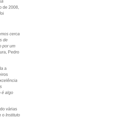
sa
no de 2008,
foi
temos cerca
s de
o por um
tura, Pedro
da a
eiros
xcelência
s
 é algo
do várias
e o
Instituto