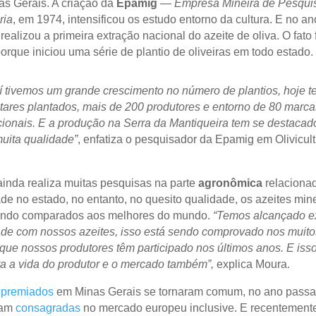
as Gerais. A criação da
Epamig
—
Empresa Mineira de Pesqui
ria
, em 1974, intensificou os estudo entorno da cultura. E no a
ealizou a primeira extração nacional do azeite de oliva. O fato 
orque iniciou uma série de plantio de oliveiras em todo estado.
daí tivemos um grande crescimento no número de plantios, hoje 
ctares plantados, mais de 200 produtores e entorno de 80 marca
cionais. E a produção na Serra da Mantiqueira tem se destacad
muita qualidade”
, enfatiza o pesquisador da Epamig em Olivicul
inda realiza muitas pesquisas na parte
agronômica
relaciona
ade no estado, no entanto, no quesito qualidade, os azeites min
ndo comparados aos melhores do mundo.
“Temos alcançado e
de com nossos azeites, isso está sendo comprovado nos muito
que nossos produtores têm participado nos últimos anos. E isso
a a vida do produtor e o mercado também”,
explica Moura.
s
premiados
em Minas Gerais se tornaram comum, no ano passa
ram
consagradas
no mercado europeu inclusive. E recentement