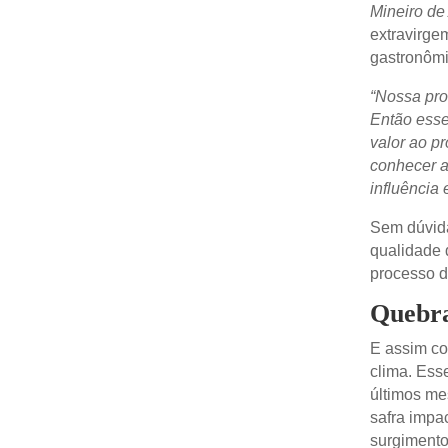
Mineiro de
extravirge
gastronômi
“Nossa pro
Então esse
valor ao pr
conhecer a
influência 
Sem dúvida
qualidade 
processo d
Quebra
E assim co
clima. Ess
últimos me
safra impa
surgimento