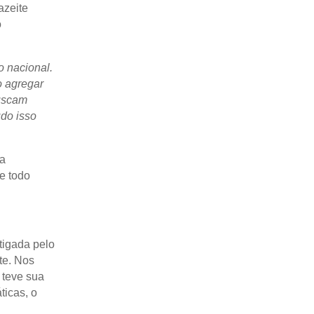
azeite
o
 nacional.
o agregar
buscam
udo isso
na
e todo
tigada pelo
te. Nos
 teve sua
ticas, o