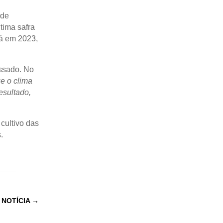
 de
ltima safra
Já em 2023,
assado. No
ue o clima
esultado,
cultivo das
.
 NOTÍCIA
→