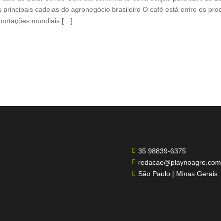
 principais cadeias do agronegócio brasileiro O café está entre os pr
xportações mundiais […]
35 98839-6375

redacao@playnoagro.com

São Paulo | Minas Gerais
