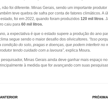
, não foi diferente. Minas Gerais, sendo um importante produtor
também teve quebra de safra por conta de fatores climáticos. A ú
 estado, foi em 2022, quando foram produzidos
120 mil litros
. 
ro caiu para
60 mil litros.
ano, a expectativa é que o estado supere a produção do ano p
clima segue sendo o maior desafio dos olivicultores.
“Isso porq
a condição do solo, pragas e doenças, que podem interferir no r
odutor tendo cuidado com a lavoura”
, explica Moura.
pesquisador, Minas Gerais ainda deve ganhar mais espaço no 
 principalmente à medida que for avançando com suas pesquisas
 ANTERIOR
PRÓXIMA