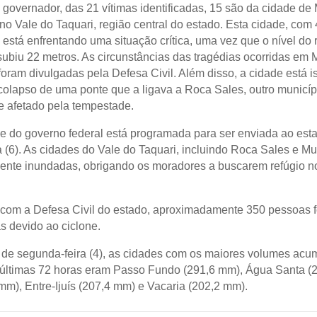
governador, das 21 vítimas identificadas, 15 são da cidade de
no Vale do Taquari, região central do estado. Esta cidade, com
 está enfrentando uma situação crítica, uma vez que o nível do 
subiu 22 metros. As circunstâncias das tragédias ocorridas em
foram divulgadas pela Defesa Civil. Além disso, a cidade está i
colapso de uma ponte que a ligava a Roca Sales, outro municíp
 afetado pela tempestade.
 do governo federal está programada para ser enviada ao est
ra (6). As cidades do Vale do Taquari, incluindo Roca Sales e M
nte inundadas, obrigando os moradores a buscarem refúgio n
com a Defesa Civil do estado, aproximadamente 350 pessoas 
s devido ao ciclone.
e de segunda-feira (4), as cidades com os maiores volumes ac
últimas 72 horas eram Passo Fundo (291,6 mm), Água Santa (
 mm), Entre-Ijuís (207,4 mm) e Vacaria (202,2 mm).