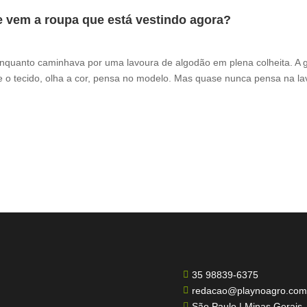
e vem a roupa que está vestindo agora?
enquanto caminhava por uma lavoura de algodão em plena colheita. A 
 o tecido, olha a cor, pensa no modelo. Mas quase nunca pensa na la
35 98839-6375

redacao@playnoagro.com

São Paulo | Minas Gerais
