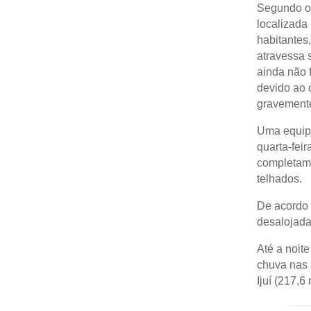
Segundo o 
localizada 
habitantes,
atravessa 
ainda não 
devido ao 
gravemente
Uma equipe
quarta-fei
completame
telhados.
De acordo 
desalojada
Até a noit
chuva nas 
Ijuí (217,6