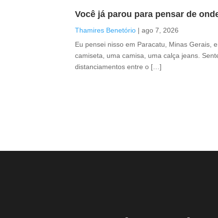
Você já parou para pensar de ond
Thamires Benetório
|
ago 7, 2026
Eu pensei nisso em Paracatu, Minas Gerais, 
camiseta, uma camisa, uma calça jeans. Sente
distanciamentos entre o […]