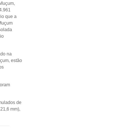
 Muçum,
 4.961
rio que a
 Muçum
solada
io
ado na
uçum, estão
os
foram
umulados de
221,6 mm),