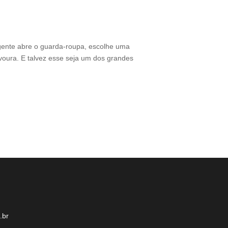
Do interior d
Thamires Benetór
gente abre o guarda-roupa, escolhe uma
Criado em Varginh
voura. E talvez esse seja um dos grandes
sustentabilidade 
brasileiro. Além 
.br