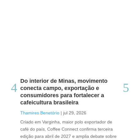
Do interior de Minas, movimento
Ca
conecta campo, exportação e
me
consumidores para fortalecer a
no
cafeicultura brasileira
Tha
Thamires Benetório
|
jul 29, 2026
Doc
Criado em Varginha, maior polo exportador de
Chi
café do país, Coffee Connect confirma terceira
per
edição para abril de 2027 e amplia debate sobre
pod