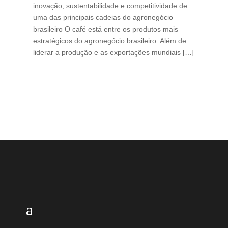
inovação, sustentabilidade e competitividade de
int
uma das principais cadeias do agronegócio
con
brasileiro O café está entre os produtos mais
exp
estratégicos do agronegócio brasileiro. Além de
des
liderar a produção e as exportações mundiais […]
pro