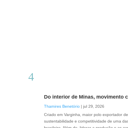
Do interior de Minas, movimento c
Thamires Benetório
|
jul 29, 2026
Criado em Varginha, maior polo exportador de 
sustentabilidade e competitividade de uma das
brasileiro. Além de liderar a produção e as e