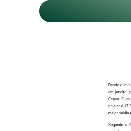
Desde o iníci
em janeiro,
Cepea. O lev
o valor é 17
maior média r
Segundo o C