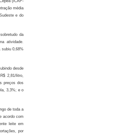
 Cepea (ICAP-
etração média
 Sudeste e do
 sobretudo da
na atividade.
a subiu 0,68%
subindo desde
 2,81/litro,
os preços dos
la, 3,3%; e o
ngo de toda a
De acordo com
nte leite em
ortações, por