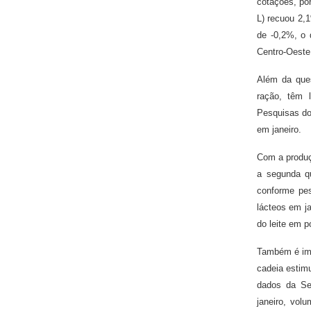
cotações, po
L) recuou 2,
de -0,2%, o 
Centro-Oeste
Além da ques
ração, têm l
Pesquisas do
em janeiro.
Com a produç
a segunda q
conforme pes
lácteos em j
do leite em p
Também é imp
cadeia estim
dados da Se
janeiro, vol