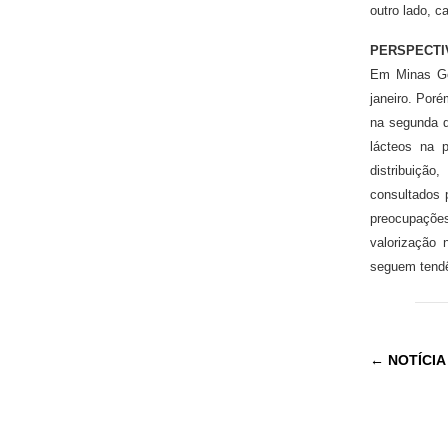
outro lado, c
PERSPECTI
Em Minas Ger
janeiro. Por
na segunda q
lácteos na 
distribuiçã
consultados 
preocupações
valorização 
seguem tendê
←
NOTÍCIA