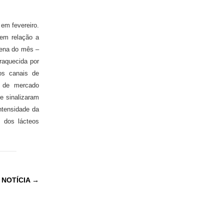
em fevereiro.
 em relação a
zena do mês –
raquecida por
os canais de
s de mercado
e sinalizaram
ntensidade da
s dos lácteos
 NOTÍCIA
→