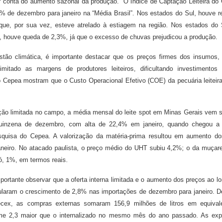
r conta do aumento sazonal da produção.
O Índice de Captação Leiteira do
1% de dezembro para janeiro na “Média Brasil”. Nos estados do Sul, houve r
que, por sua vez, esteve atrelado à estiagem na região. Nos estados do
, houve queda de 2,3%, já que o excesso de chuvas prejudicou a produção.
tão climática, é importante destacar que os preços firmes dos insumos,
imitado as margens de produtores leiteiros, dificultando investimentos 
 Cepea mostram que o Custo Operacional Efetivo (COE) da pecuária leiteir
ão limitada no campo, a média mensal do leite spot em Minas Gerais vem 
uinzena de dezembro, com alta de 22,4% em janeiro, quando chegou a R$
quisa do Cepea. A valorização da matéria-prima resultou em aumento d
aneiro. No atacado paulista, o preço médio do UHT subiu 4,2%; o da muçare
ó, 1%, em termos reais.
ortante observar que a oferta interna limitada e o aumento dos preços ao lo
ularam o crescimento de 2,8% nas importações de dezembro para janeiro. 
cex, as compras externas somaram 156,9 milhões de litros em equivale
ume 2,3 maior que o internalizado no mesmo mês do ano passado. As exp