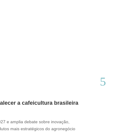
ecer a cafeicultura brasileira
Café brasile
Thamires Benetór
2027 e amplia debate sobre inovação,
Documentário perc
odutos mais estratégicos do agronegócio
sua presença no m
desafio ganha for