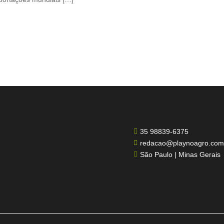
35 98839-6375

redacao@playnoagro.com

São Paulo | Minas Gerais
