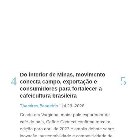
Do interior de Minas, movimento
Ca
conecta campo, exportação e
me
consumidores para fortalecer a
no
cafeicultura brasileira
Tha
Thamires Benetório
|
jul 29, 2026
Doc
Criado em Varginha, maior polo exportador de
Chi
café do país, Coffee Connect confirma terceira
per
edição para abril de 2027 e amplia debate sobre
pod
inovação, sustentabilidade e competitividade de
int