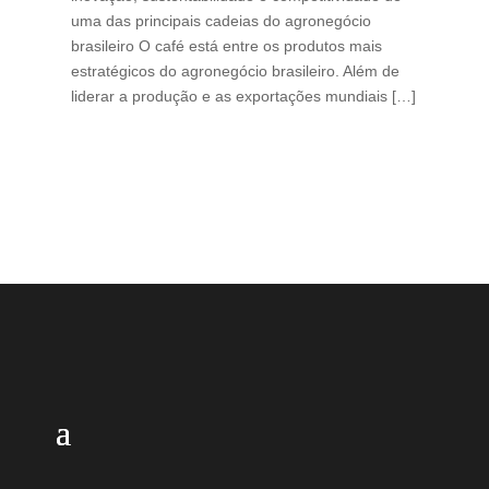
uma das principais cadeias do agronegócio
con
brasileiro O café está entre os produtos mais
exp
estratégicos do agronegócio brasileiro. Além de
des
liderar a produção e as exportações mundiais […]
pro