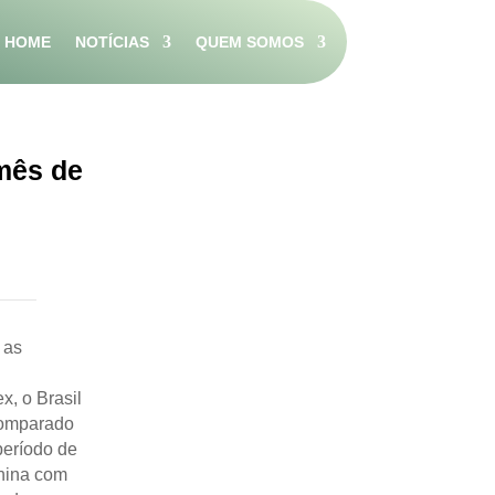
HOME
NOTÍCIAS
QUEM SOMOS
 mês de
 as
, o Brasil
omparado
p
eríodo de
China com