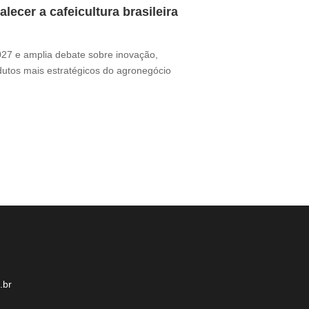
ecer a cafeicultura brasileira
Café brasile
Thamires Benetór
2027 e amplia debate sobre inovação,
Documentário perc
odutos mais estratégicos do agronegócio
sua presença no m
desafio ganha for
.br