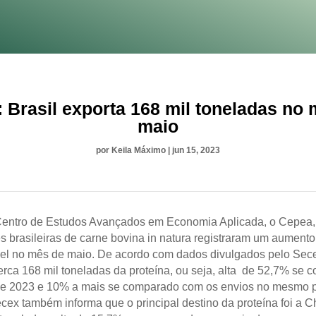
 Brasil exporta 168 mil toneladas no
maio
por
Keila Máximo
|
jun 15, 2023
entro de
E
studos Avançados em Economia Aplicada, o Cepea,
s brasileiras de carne bovina in natura
registraram um aumento
el no mês de maio. De acordo com dados divulgados pelo Secex
erca
1
68 mil toneladas da proteína, ou seja, alta de
52,7% se c
de 2023 e 1
0
% a mais se comparado com os envios no mesmo 
cex também informa que o principal destino da proteína foi a 