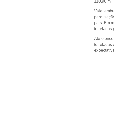
110,98 mil
Vale lembr
paralisaçã
pais. Em m
toneladas p
Até o ence
toneladas 
expectativ