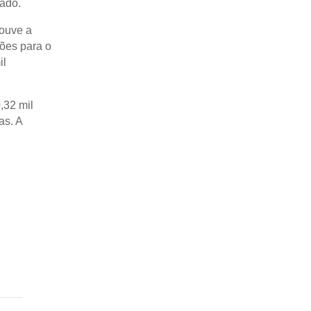
ado.
houve a
ões para o
il
,32 mil
as. A