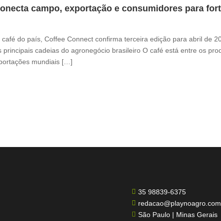
onecta campo, exportação e consumidores para fortal
café do país, Coffee Connect confirma terceira edição para abril de 
 principais cadeias do agronegócio brasileiro O café está entre os pr
xportações mundiais […]
35 98839-6375

redacao@playnoagro.com

São Paulo | Minas Gerais
