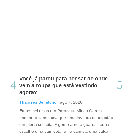
Você já parou para pensar de onde
Do
vem a roupa que está vestindo
co
agora?
co
caf
Thamires Benetório
|
ago 7, 2026
Tha
Eu pensei nisso em Paracatu, Minas Gerais,
enquanto caminhava por uma lavoura de algodão
Cri
em plena colheita. A gente abre o guarda-roupa,
caf
escolhe uma camiseta, uma camisa, uma calça
edi