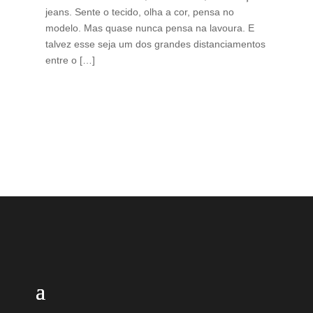
jeans. Sente o tecido, olha a cor, pensa no
ino
modelo. Mas quase nunca pensa na lavoura. E
uma
talvez esse seja um dos grandes distanciamentos
bra
entre o […]
est
lid