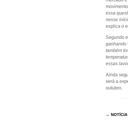
movimentos
essa quest
nesse iníc
explica o 
Segundo el
ganhando v
também tiv
temperatur
essas lavou
Ainda segu
será a exp
outubro.
←
NOTÍCIA