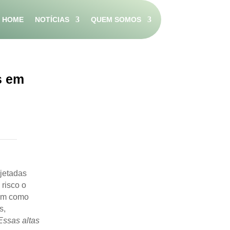
HOME
NOTÍCIAS
QUEM SOMOS
s em
ojetadas
risco o
ram como
s,
Essas altas