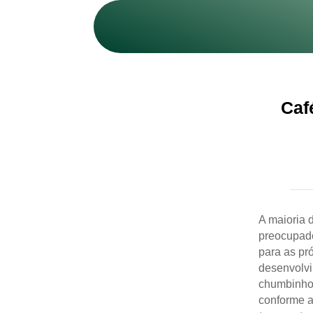
Caf
A maioria d
preocupado
para as pr
desenvolvi
chumbinhos
conforme a