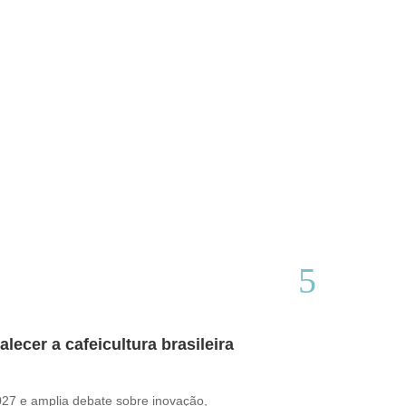
ecer a cafeicultura brasileira
Café brasile
Thamires Benetór
2027 e amplia debate sobre inovação,
Documentário perc