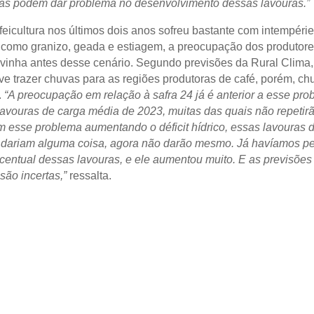
as podem dar problema no desenvolvimento dessas lavouras.”
eicultura nos últimos dois anos sofreu bastante com intempéri
, como granizo, geada e estiagem, a preocupação dos produtor
á vinha antes desse cenário. Segundo previsões da Rural Clima
ve trazer chuvas para as regiões produtoras de café, porém, ch
.
“A preocupação em relação à safra 24 já é anterior a esse pr
lavouras de carga média de 2023, muitas das quais não repetirã
 esse problema aumentando o déficit hídrico, essas lavouras 
dariam alguma coisa, agora não darão mesmo. Já havíamos p
centual dessas lavouras, e ele aumentou muito. E as previsões
são incertas,”
ressalta.