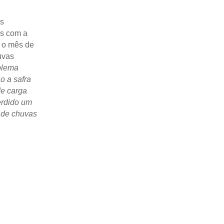
es
es com a
, o mês de
uvas
oblema
o a safra
de carga
erdido um
 de chuvas