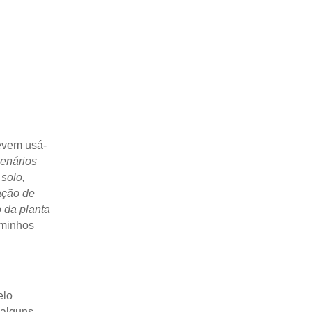
evem usá-
cenários
 solo,
cação de
 da planta
aminhos
elo
 alguns