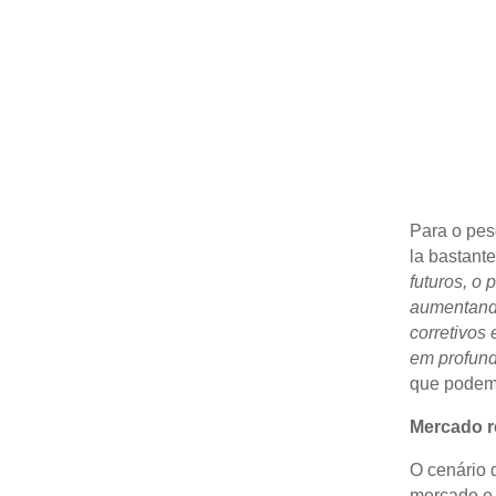
Para o pes
la bastant
futuros, o 
aumentando 
corretivos
em profund
que podem a
Mercado re
O cenário 
mercado e 