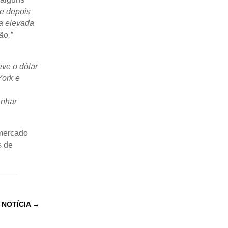
 e depois
a elevada
ão,”
eve o dólar
York e
anhar
 mercado
s de
 NOTÍCIA
→