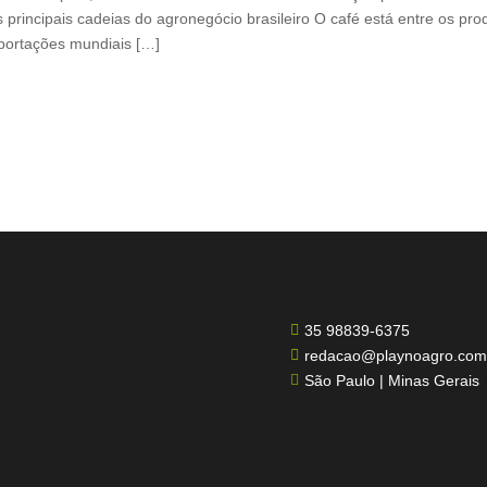
 principais cadeias do agronegócio brasileiro O café está entre os pr
xportações mundiais […]
35 98839-6375

redacao@playnoagro.com

São Paulo | Minas Gerais
