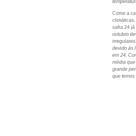
temperatur
Como a caf
climáticas
safra 24 j
outubro de
irregulares
devido às 
em 24. Com
média que 
grande per
que temos 