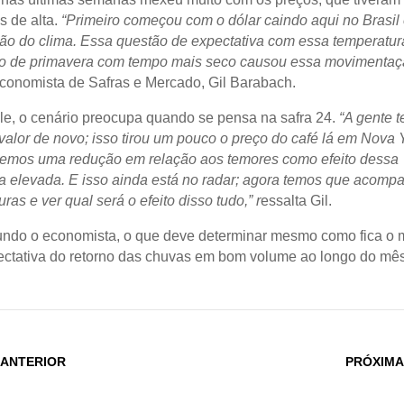
 de alta.
“Primeiro começou com o dólar caindo aqui no Brasil
ão do clima. Essa questão de expectativa com essa temperatur
io de primavera com tempo mais seco causou essa movimentaç
economista de Safras e Mercado, Gil Barabach.
e, o cenário preocupa quando se pensa na safra 24.
“A gente t
alor de novo; isso tirou um pouco o preço do café lá em Nova 
emos uma redução em relação aos temores como efeito dessa
a elevada. E isso ainda está no radar; agora temos que acomp
ras e ver qual será o efeito disso tudo,” r
essalta Gil.
ndo o economista, o que deve determinar mesmo como fica o
ectativa do retorno das chuvas em bom volume ao longo do mê
 ANTERIOR
PRÓXIMA