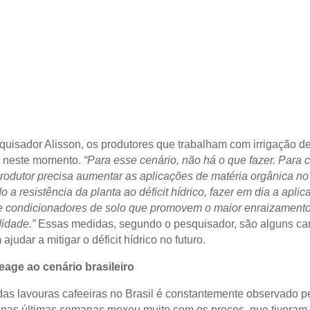
quisador Alisson, os produtores que trabalham com irrigação d
e neste momento.
“Para esse cenário, não há o que fazer. Para 
produtor precisa aumentar as aplicações de matéria orgânica no
a resistência da planta ao déficit hídrico, fazer em dia a apli
 e condicionadores de solo que promovem o maior enraizamento
idade.”
Essas medidas, segundo o pesquisador, são alguns c
judar a mitigar o déficit hídrico no futuro.
age ao cenário brasileiro
das lavouras cafeeiras no Brasil é constantemente observado p
nas últimas semanas mexeu muito com os preços, que tiveram