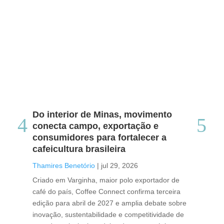
Do interior de Minas, movimento
Ca
conecta campo, exportação e
me
consumidores para fortalecer a
no
cafeicultura brasileira
Tha
Thamires Benetório
|
jul 29, 2026
Doc
Criado em Varginha, maior polo exportador de
Chi
café do país, Coffee Connect confirma terceira
per
edição para abril de 2027 e amplia debate sobre
pod
inovação, sustentabilidade e competitividade de
int