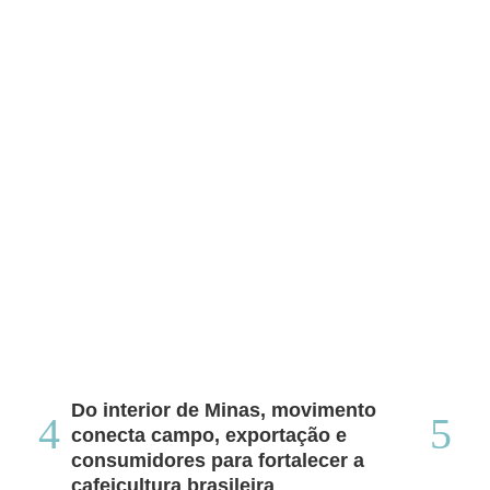
Do interior de Minas, movimento
Ca
conecta campo, exportação e
me
consumidores para fortalecer a
no
cafeicultura brasileira