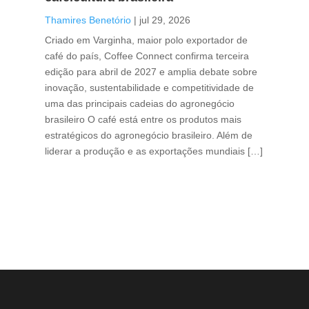
Tha
Thamires Benetório
|
jul 29, 2026
Doc
Criado em Varginha, maior polo exportador de
Chi
café do país, Coffee Connect confirma terceira
per
edição para abril de 2027 e amplia debate sobre
pod
inovação, sustentabilidade e competitividade de
int
uma das principais cadeias do agronegócio
con
brasileiro O café está entre os produtos mais
exp
estratégicos do agronegócio brasileiro. Além de
des
liderar a produção e as exportações mundiais […]
pro