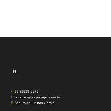
35 98839-6375

redacao@playnoagro.com.br

São Paulo | Minas Gerais
