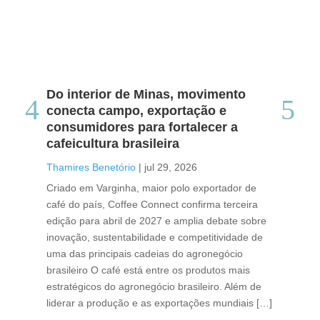
Do interior de Minas, movimento
Ca
conecta campo, exportação e
me
consumidores para fortalecer a
no
cafeicultura brasileira
Tha
Thamires Benetório
|
jul 29, 2026
Doc
Criado em Varginha, maior polo exportador de
Chi
café do país, Coffee Connect confirma terceira
per
edição para abril de 2027 e amplia debate sobre
pod
inovação, sustentabilidade e competitividade de
int
uma das principais cadeias do agronegócio
con
brasileiro O café está entre os produtos mais
exp
estratégicos do agronegócio brasileiro. Além de
des
liderar a produção e as exportações mundiais […]
pro