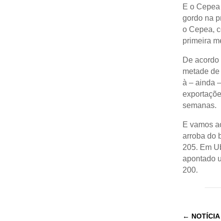
E o Cepea 
gordo na p
o Cepea, c
primeira m
De acordo 
metade de 
à – ainda 
exportaçõ
semanas.
E vamos ao
arroba do 
205. Em Ub
apontado u
200.
←
NOTÍCIA