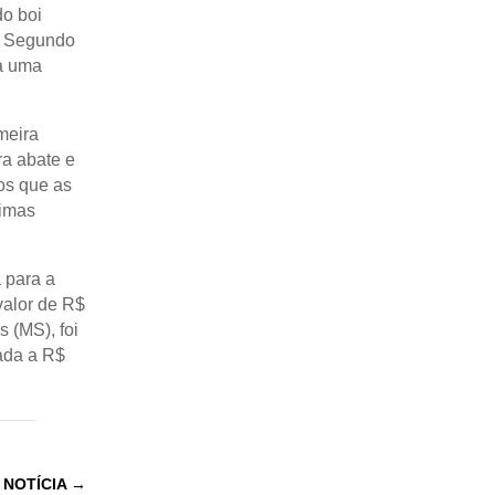
o boi
%. Segundo
ra uma
meira
ra abate e
os que as
timas
 para a
valor de R$
 (MS), foi
cada a R$
 NOTÍCIA
→