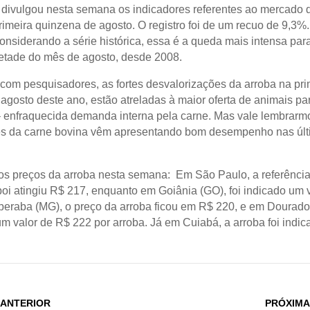
divulgou nesta semana os indicadores referentes ao mercado d
rimeira quinzena de agosto. O registro foi de um recuo de 9,3
onsiderando a série histórica, essa é a queda mais intensa pa
etade do mês de agosto, desde 2008.
com pesquisadores, as fortes desvalorizações da arroba na pri
agosto deste ano, estão atreladas à maior oferta de animais pa
– enfraquecida demanda interna pela carne. Mas vale lembrarm
es da carne bovina vêm apresentando bom desempenho nas úl
s preços da arroba nesta semana: Em São Paulo, a referência
boi atingiu R$ 217, enquanto em Goiânia (GO), foi indicado um 
eraba (MG), o preço da arroba ficou em R$ 220, e em Dourados
m valor de R$ 222 por arroba. Já em Cuiabá, a arroba foi indi
 ANTERIOR
PRÓXIMA