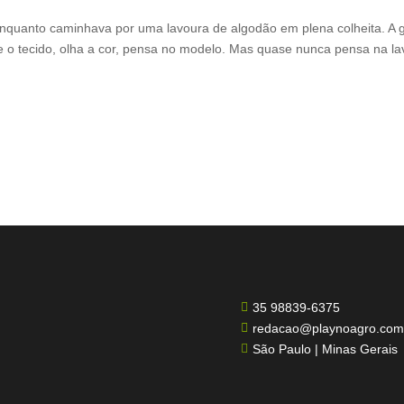
enquanto caminhava por uma lavoura de algodão em plena colheita. A 
 o tecido, olha a cor, pensa no modelo. Mas quase nunca pensa na la
35 98839-6375

redacao@playnoagro.com

São Paulo | Minas Gerais
