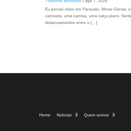
Thamires Benetório
|
ago 7, 2026
Eu pensei nisso em Paracatu, Minas Gerais, 
camiseta, uma camisa, uma calça jeans. Sente
distanciamentos entre o […]
Home
Notícias
Quem somos