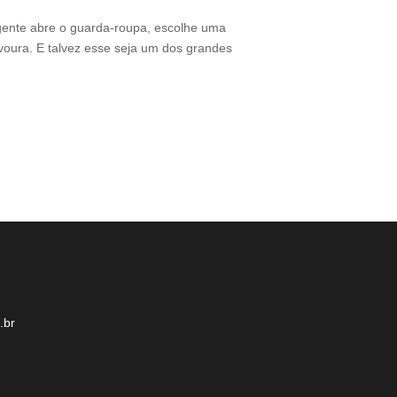
Thamires Benetór
gente abre o guarda-roupa, escolhe uma
Criado em Varginh
voura. E talvez esse seja um dos grandes
sustentabilidade 
brasileiro. Além 
.br