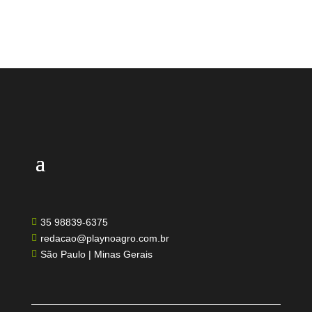
35 98839-6375

redacao@playnoagro.com.br

São Paulo | Minas Gerais
