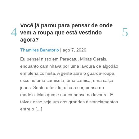
Você já parou para pensar de onde
Do
vem a roupa que está vestindo
co
agora?
co
caf
Thamires Benetório
|
ago 7, 2026
Tha
Eu pensei nisso em Paracatu, Minas Gerais,
enquanto caminhava por uma lavoura de algodão
Cri
em plena colheita. A gente abre o guarda-roupa,
caf
escolhe uma camiseta, uma camisa, uma calça
edi
jeans. Sente o tecido, olha a cor, pensa no
ino
modelo. Mas quase nunca pensa na lavoura. E
uma
talvez esse seja um dos grandes distanciamentos
bra
entre o […]
est
lid