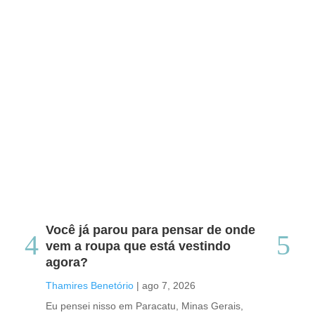
Você já parou para pensar de onde
Do
vem a roupa que está vestindo
co
agora?
co
caf
Thamires Benetório
|
ago 7, 2026
Tha
Eu pensei nisso em Paracatu, Minas Gerais,