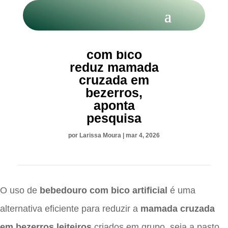
Bebedouro
com bico
reduz mamada
cruzada em
bezerros,
aponta
pesquisa
por
Larissa Moura
|
mar 4, 2026
O uso de
bebedouro com bico artificial
é uma
alternativa eficiente para reduzir a
mamada cruzada
em bezerros leiteiros
criados em grupo, seja a pasto