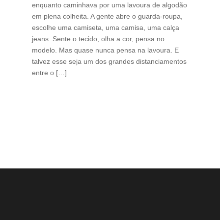
enquanto caminhava por uma lavoura de algodão
Cri
em plena colheita. A gente abre o guarda-roupa,
caf
escolhe uma camiseta, uma camisa, uma calça
edi
jeans. Sente o tecido, olha a cor, pensa no
ino
modelo. Mas quase nunca pensa na lavoura. E
uma
talvez esse seja um dos grandes distanciamentos
bra
entre o […]
est
lid