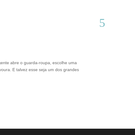
Do interior d
Thamires Benetór
gente abre o guarda-roupa, escolhe uma
Criado em Varginh
voura. E talvez esse seja um dos grandes
sustentabilidade 
brasileiro. Além 