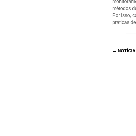
monitorame
métodos de 
Por isso, c
práticas d
←
NOTÍCIA