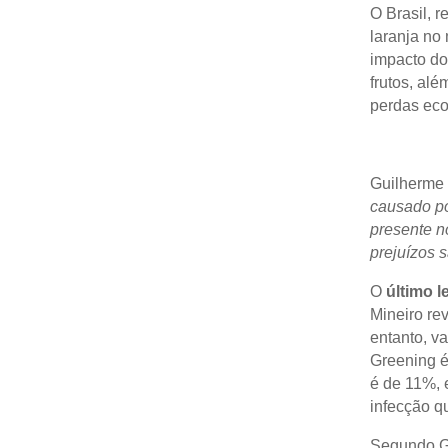
O Brasil, 
laranja no
impacto do
frutos, alé
perdas ec
Guilherme 
causado po
presente n
prejuízos s
O
último 
Mineiro re
entanto, v
Greening é
é de 11%, 
infecção q
Segundo G