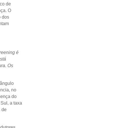
uco de
nça. O
 dos
entam
reening é
stá
ura. Os
iângulo
ncia, no
sença do
Sul, a taxa
s de
odutores