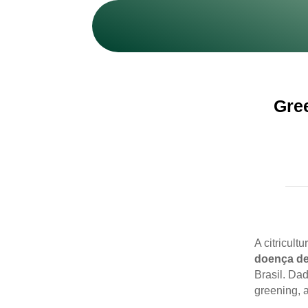
Gre
A citricul
doença de
Brasil. Da
greening, 