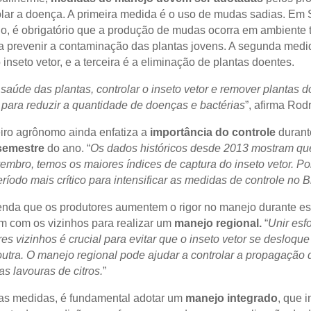
olar a doença. A primeira medida é o uso de mudas sadias. Em 
o, é obrigatório que a produção de mudas ocorra em ambiente t
a prevenir a contaminação das plantas jovens. A segunda medi
 inseto vetor, e a terceira é a eliminação de plantas doentes.
 saúde das plantas, controlar o inseto vetor e remover plantas 
 para reduzir a quantidade de doenças e bactérias
”, afirma Rod
ro agrônomo ainda enfatiza a
importância do controle
durant
semestre
do ano. “
Os dados históricos desde 2013 mostram qu
embro, temos os maiores índices de captura do inseto vetor. Por
ríodo mais crítico para intensificar as medidas de controle no Br
nda que os produtores aumentem o rigor no manejo durante e
m com os vizinhos para realizar um
manejo regional.
“
Unir esf
es vizinhos é crucial para evitar que o inseto vetor se desloqu
outra. O manejo regional pode ajudar a controlar a propagação
as lavouras de citros.
”
as medidas, é fundamental adotar um
manejo integrado
, que i