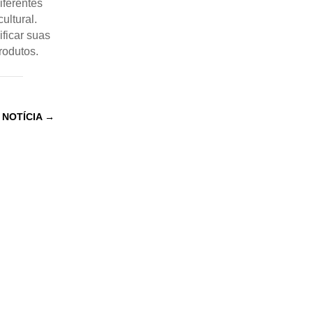
iferentes
ultural.
ificar suas
rodutos.
 NOTÍCIA
→