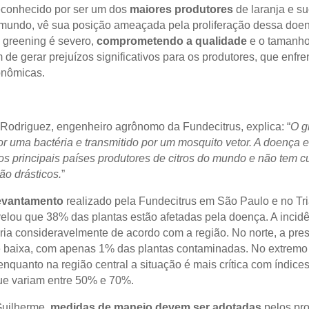
reconhecido por ser um dos
maiores produtores
de laranja e s
 mundo, vê sua posição ameaçada pela proliferação dessa doe
 greening é severo,
comprometendo a qualidade
e o tamanho
m de gerar prejuízos significativos para os produtores, que enfr
onômicas.
Rodriguez, engenheiro agrônomo da Fundecitrus, explica: “
O g
r uma bactéria e transmitido por um mosquito vetor. A doença e
os principais países produtores de citros do mundo e não tem c
ão drásticos.
”
levantamento
realizado pela Fundecitrus em São Paulo e no Tr
velou que 38% das plantas estão afetadas pela doença. A incidê
aria consideravelmente de acordo com a região. No norte, a pre
 baixa, com apenas 1% das plantas contaminadas. No extremo 
enquanto na região central a situação é mais crítica com índice
ue variam entre 50% e 70%.
uilherme,
medidas de manejo
devem ser adotadas
pelos pr