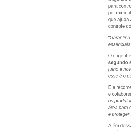
para contr
por exempl
que ajuda 
controle do
“
Garantir a
essenciais
O engenhei
segundo 
julho e nov
esse é o pe
Ele recome
e colabore
os produtor
área para 
e proteger 
Além dess