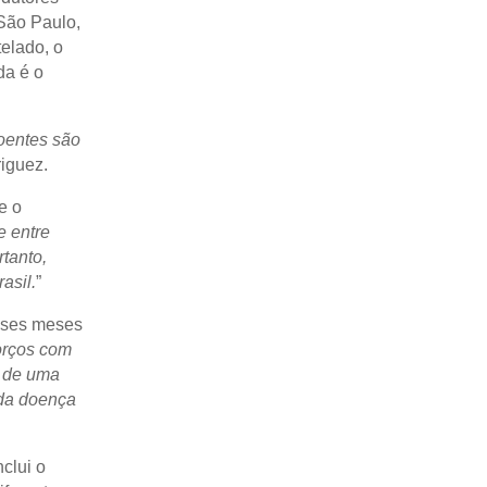
São Paulo,
elado, o
da é o
doentes são
riguez.
e o
e entre
tanto,
asil.
”
sses meses
orços com
e de uma
 da doença
nclui o