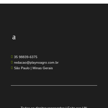
35 98839-6375

redacao@playnoagro.com.br

São Paulo | Minas Gerais

Todos os direitos reservados | Feito por UN