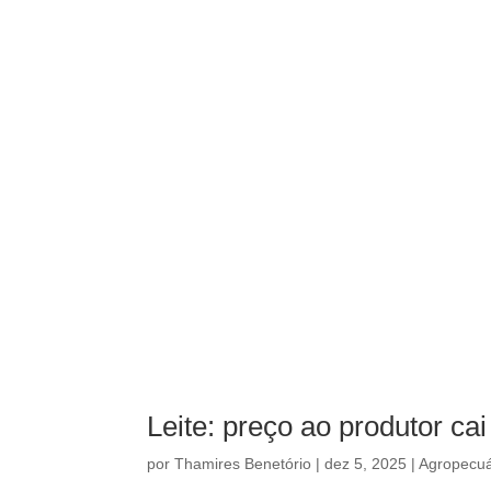
Leite: preço ao produtor ca
por
Thamires Benetório
|
dez 5, 2025
|
Agropecuá