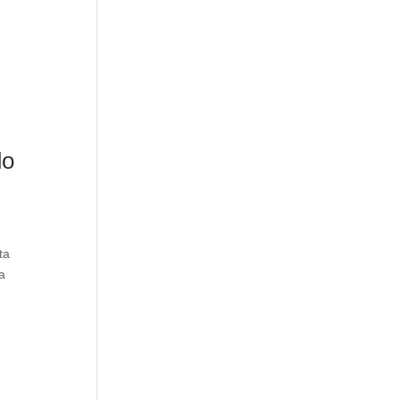
do
ta
a