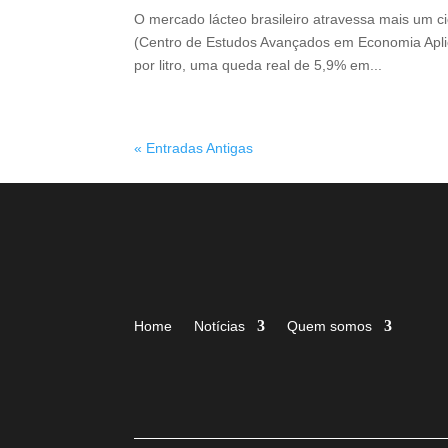
O mercado lácteo brasileiro atravessa mais um 
(Centro de Estudos Avançados em Economia Aplica
por litro, uma queda real de 5,9% em...
« Entradas Antigas
Home
Notícias
Quem somos