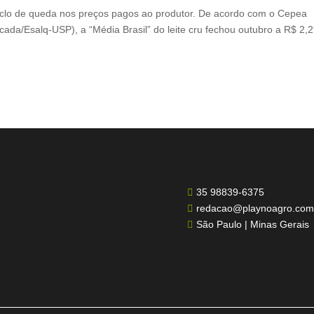
ciclo de queda nos preços pagos ao produtor. De acordo com o Cepea
da/Esalq-USP), a “Média Brasil” do leite cru fechou outubro a R$ 2,
35 98839-6375

redacao@playnoagro.com

São Paulo | Minas Gerais
