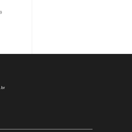
29
.br