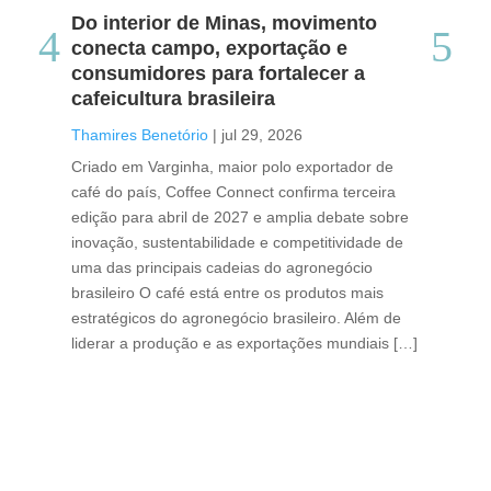
Do interior de Minas, movimento
Ca
conecta campo, exportação e
me
consumidores para fortalecer a
no
cafeicultura brasileira
Tha
Thamires Benetório
|
jul 29, 2026
Doc
Criado em Varginha, maior polo exportador de
Chi
café do país, Coffee Connect confirma terceira
per
edição para abril de 2027 e amplia debate sobre
pod
inovação, sustentabilidade e competitividade de
int
uma das principais cadeias do agronegócio
con
brasileiro O café está entre os produtos mais
exp
estratégicos do agronegócio brasileiro. Além de
des
liderar a produção e as exportações mundiais […]
pro