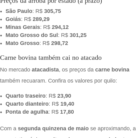
Preços da arroba por estado (a prazo)
São Paulo
: R$
305,75
Goiás
: R$
289,29
Minas Gerais
: R$
294,12
Mato Grosso do Sul
: R$
301,25
Mato Grosso
: R$
298,72
Carne bovina também cai no atacado
No mercado
atacadista
, os preços da
carne bovina
também recuaram. Confira os valores por quilo:
Quarto traseiro
: R$
23,90
Quarto dianteiro
: R$
19,40
Ponta de agulha
: R$
17,80
Com a
segunda quinzena de maio
se aproximando, a