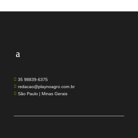
35 98839-6375

redacao@playnoagro.com.br

São Paulo | Minas Gerais
