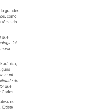
ido grandes
mos, como
s têm sido
s que
ologia foi
 maior
é arábica,
alguns
io atual
ilidade de
tor que
z Carlos.
ativa, no
. Existe