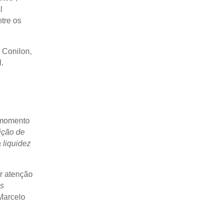
l
tre os
 Conilon,
.
o momento
ição de
 liquidez
r atenção
os
 Marcelo