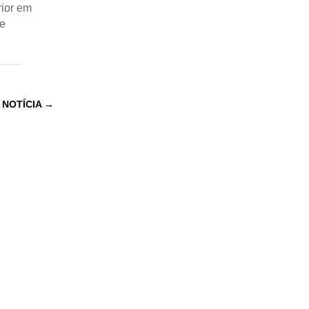
rior em
e
 NOTÍCIA
→