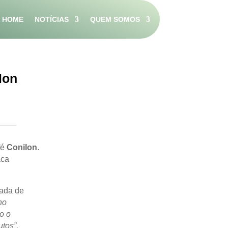
HOME
NOTÍCIAS
QUEM SOMOS
lon
fé
Conilon
.
aca
rada de
no
o o
tos”,