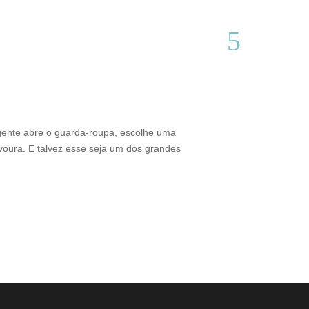
Do interior d
Thamires Benetór
gente abre o guarda-roupa, escolhe uma
Criado em Varginh
voura. E talvez esse seja um dos grandes
sustentabilidade 
brasileiro. Além 