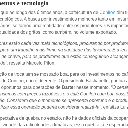
entos e tecnologia
 que ao longo dos últimos anos, a cafeicultura de
Conilon
têm t
cnológicos. A busca por investimentos melhores tanto em insu
rios, se tornou uma realidade entre os produtores. Os impacto
qualidade dos grãos, como também, no volume exportado.
ores estão cada vez mais tecnológicos, procurando por produto
para um trabalho mais firme na sanidade das lavouras. E a tecn
de chave, para os produtores que estão conseguindo alcançar
de”,
ressalta Marcelo Pilon.
ação de troca tem se mostrado boa, para os investimentos no caf
 do Conilon, não é diferente. O presidente Bastianello, pontua 
oportunos para operações de
Barter
nesse momento.
“O cenár
insumos com preços razoáveis e o café Conilon com boa possib
o. Considero que o momento se apresenta oportuno e o produ
lizar essa operação poderia considerar realizá-la”,
enfatiza Lui
pectativa de quebra no estado, não há dados oficiais da cooper
 virtude das dificuldades climáticas, essa quebra já é esperada