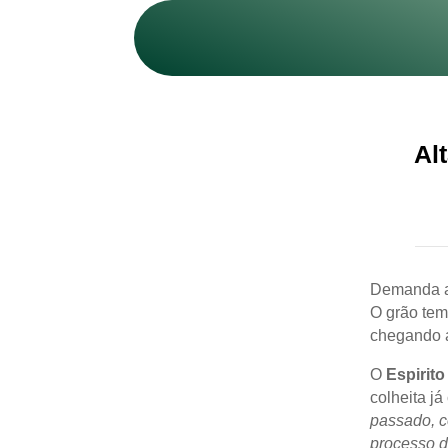
Al
Demanda a
O grão tem
chegando a
O
Espirito
colheita j
passado, c
processo d