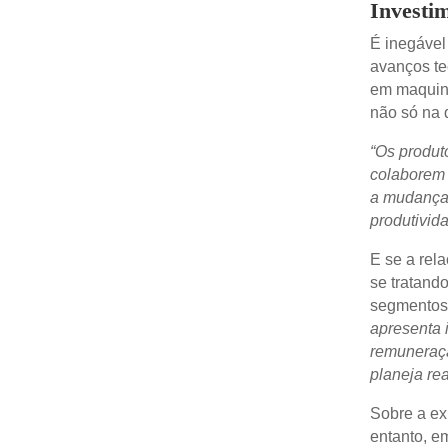
Investim
É inegável
avanços te
em maquiná
não só na 
“Os produt
colaborem 
a mudança 
produtivida
E se a rel
se tratando
segmentos 
apresenta 
remuneraçã
planeja rea
Sobre a ex
entanto, em