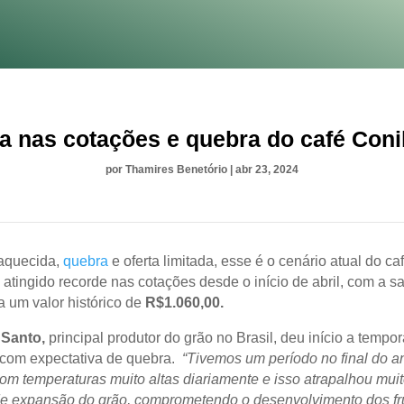
ta nas cotações e quebra do café Coni
por
Thamires Benetório
|
abr 23, 2024
quecida,
quebra
e oferta limitada, esse é o cenário atual do ca
 atingido recorde nas cotações desde o início de abril, com a s
 um valor histórico de
R$1.060,00.
 Santo,
principal produtor do grão no Brasil, deu início a tempo
á com expectativa de quebra.
“Tivemos um período no final do a
om temperaturas muito altas diariamente e isso atrapalhou muit
e expansão do grão, comprometendo o desenvolvimento dos fru