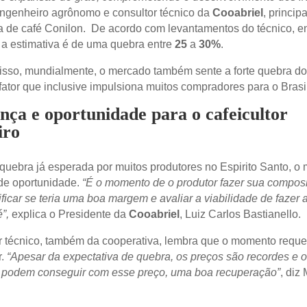
engenheiro agrônomo e consultor técnico da
Cooabriel
, principa
a de café Conilon. De acordo com levantamentos do técnico, en
 a estimativa é de uma quebra entre
25
a
30%
.
 isso, mundialmente, o mercado também sente a forte quebra do
fator que inclusive impulsiona muitos compradores para o Brasil
nça e oportunidade para o cafeicultor
iro
quebra já esperada por muitos produtores no Espirito Santo, 
de oportunidade.
“É o momento de o produtor fazer sua compos
ificar se teria uma boa margem e avaliar a viabilidade de fazer a
”,
explica o Presidente da
Cooabriel
, Luiz Carlos Bastianello.
r técnico, também da cooperativa, lembra que o momento reque
.
“Apesar da expectativa de quebra, os preços são recordes e 
 podem conseguir com esse preço, uma boa recuperação”
, diz