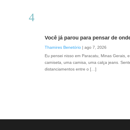
Você já parou para pensar de ond
Thamires Benetório
|
ago 7, 2026
Eu pensei nisso em Paracatu, Minas Gerais, 
camiseta, uma camisa, uma calça jeans. Sente
distanciamentos entre o […]