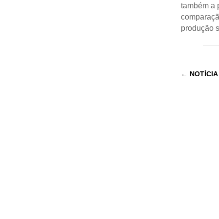
também a p
comparação
produção s
←
NOTÍCIA