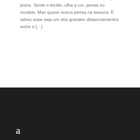
jeans. Sente o tecido, olha a cor, pensa no
ino
modelo. Mas quase nunca pensa na lavoura. E
uma
talvez esse seja um dos grandes distanciamentos
bra
entre o […]
est
lid