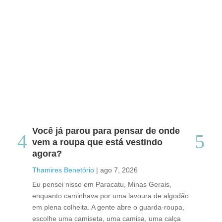
Você já parou para pensar de onde
Do
vem a roupa que está vestindo
co
agora?
co
caf
Thamires Benetório
|
ago 7, 2026
Tha
Eu pensei nisso em Paracatu, Minas Gerais,
enquanto caminhava por uma lavoura de algodão
Cri
em plena colheita. A gente abre o guarda-roupa,
caf
escolhe uma camiseta, uma camisa, uma calça
edi