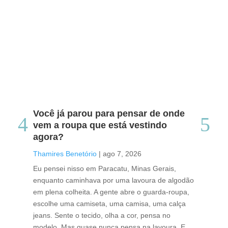
Você já parou para pensar de onde
Do
vem a roupa que está vestindo
co
agora?
co
caf
Thamires Benetório
|
ago 7, 2026
Tha
Eu pensei nisso em Paracatu, Minas Gerais,
enquanto caminhava por uma lavoura de algodão
Cri
em plena colheita. A gente abre o guarda-roupa,
caf
escolhe uma camiseta, uma camisa, uma calça
edi
jeans. Sente o tecido, olha a cor, pensa no
ino
modelo. Mas quase nunca pensa na lavoura. E
uma