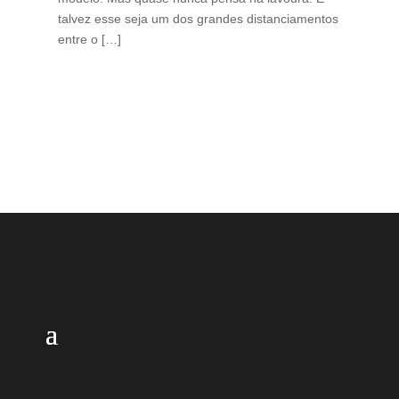
talvez esse seja um dos grandes distanciamentos
bra
entre o […]
est
lid